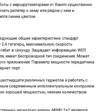
 работы с маршрутизаторами от Xiaomi существенно
чить репитер к нему или рядом с ним и
ится синим цветом.
 следующие общие характеристики: стандарт
у 2,4 гигагерц, максимальную скорость
егабит в секунду. Защищает информацию WEP,
ля, имеет беспроводной тип соединения. Может
ого приложения. Параметр мощности передатчика
ернет-порт.
шестнадцати различных гаджетов и работать с
льным современным интеллектуальным контролем.
 но хорошей мощностью, низким количеством
тственны несколько антенн. MIMO 2×2 является