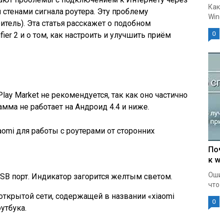
Как
 стенами сигнала роутера. Эту проблему
Win
тель). Эта статья расскажет о подобном
0
ifier 2 и о том, как настроить и улучшить приём
Play Market не рекомендуется, так как оно частично
мма не работает на Андроид 4.4 и ниже.
aomi для работы с роутерами от сторонних
По
к w
Оши
SB порт. Индикатор загорится желтым светом.
что
ткрытой сети, содержащей в названии «xiaomi
0
оутбука.