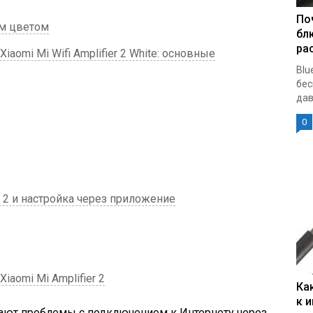
По
ым цветом
бл
ра
iaomi Mi Wifi Amplifier 2 White: основные
Blu
бес
дав
0
 2 и настройка через приложение
iaomi Mi Amplifier 2
Ка
к 
кают проблемы с подключением к Интернету через