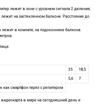
итер лежит в зоне с уровнем сигнала 2 деления;
 лежит на застекленном балконе. Расстояние до
 лежит в комнате, на подоконнике балкона.
метров.
лице.
35
18,5
5,6
7
ак как смартфон терял с репитером
 видеокарта в мире на сегодняшний день и