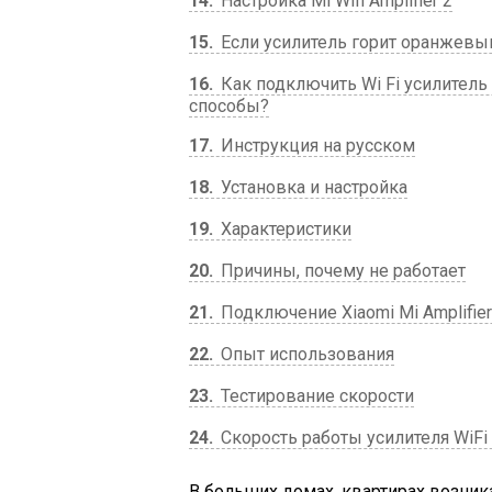
14
Настройка Mi Wifi Amplifier 2
15
Если усилитель горит оранжев
16
Как подключить Wi Fi усилитель X
способы?
17
Инструкция на русском
18
Установка и настройка
19
Характеристики
20
Причины, почему не работает
21
Подключение Xiaomi Mi Amplifier
22
Опыт использования
23
Тестирование скорости
24
Скорость работы усилителя WiFi X
В больших домах, квартирах возни