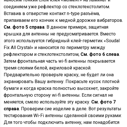
соединяем уже рефлектор со стеклотекстолитом.
Вставив в отверстие контакт n-type разъёма,
припаиваем его кончик к медной дорожке вибраторов.
См. фото 5 справа
. В данном примере, защитная
крышка для антенны не предусматривается. Вместо
этого используется гибридный клей-герметик «Soudal
Fix All Crystal» и наносится по периметру между
рефлектором и стеклотекстолитом,
См. фото 6 слева
.
Затем фронтальная часть wi-fi антенны покрывается
тремя слоями белой, акриловой краской.
Предварительно проверьте краску, не будет ли она
экранировать Вашу антенну. Покрасьте кусок плотной
бумаги и когда краска полностью высохнет, закройте
фронтальную сторону wi-fi антенны. Если сигнал не
меняется, смело используйте эту краску.
См. фото 7
справа
. Проверим сие изделие в деле. Вот результаты
тестирования Wi-Fi антенны сделанной своими руками:
Для того чтобы подключить антенну, нам понадобится