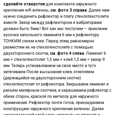
сделайте отверстия
для комплекта наружного
крепления wifi антенны,
см. фото 3 справа
. Далее нам
нужно соединить рефлектор и плату стеклотекстолита
вместе. Зазор между рефлектором и вибраторами
должен быть 9мм.! Вот как мы поступим — приклеим
кусочки напольного ламината 6 мм к рефлектору
ТОНКИМ слоем клея. Перед этим, равномерно
разместим их на стеклотекстолите с помощью
двухстороннего скотча,
см. фото 4 слева
. Ламинат 6
мм + стеклотекстолит 1,5 мм + клей 1,5 мм = зазор 9
мм. Теперь устанавливаем на своё место и туго
затягиваем После высыхания клея, отлепляем
(держащийся на двухстороннем скотче)
стеклотекстолит от рефлектора. Закрываем ламинат и
разъём малярным скотчем, и окрашиваем рефлектор с
обеих сторон, краской по металлу для наружного
применения. Рефлектор почти готов, присоединяем
конструкцию наружного крепления антенны. Далее
наносим тонкий слой клея «момент» на ламинат и