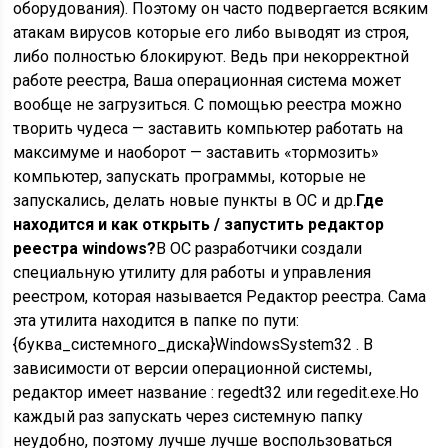
оборудования). Поэтому он часто подвергается всяким
атакам вирусов которые его либо выводят из строя,
либо полностью блокируют. Ведь при некорректной
работе реестра, Ваша операционная система может
вообще не загрузиться. С помощью реестра можно
творить
чудеса
— заставить компьютер работать на
максимуме и наоборот — заставить «тормозить»
компьютер, запускать программы, которые не
запускались, делать новые пункты в ОС и др.
Где
находится и как открыть / запустить редактор
реестра windows?
В ОС разработчики создали
специальную утилиту для работы и управления
реестром, которая называется
Редактор реестра
. Сама
эта утилита находится в папке по пути:
{буква_системного_диска}WindowsSystem32
. В
зависимости от версии операционной системы,
редактор имеет название :
regedt32
или
regedit.exe
.Но
каждый раз запускать через системную папку
неудобно, поэтому лучше лучше воспользоваться