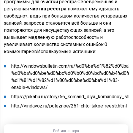
программы для очистки реестра.Своевременная и
регулярная
чистка реестра
поможет ему «дышать
свободно», ведь при большом количестве устаревших
записей, запросов становится всё больше и они
повторяются для несуществующих записей, а это
вызывает медленную работоспособность и
увеличивает количество системных ошибок.0
комментариев
Используемые источники:
http://windowsbulletin.com/ru/%d0%be%d1%82%d0
%d0%ba%d0%be%d0%bc%d0%b0%d0%bd%d0%b4%d0%b
%d1%81%d1%82%d1%80%d0%be%d0%ba%d1%83-
enable-windows/
https://pikabu.ru/story/56_komand_dlya_komandnoy_st
http://vindavoz.ru/poleznoe/251-chto-takoe-reestr.html
Рейтинг автора