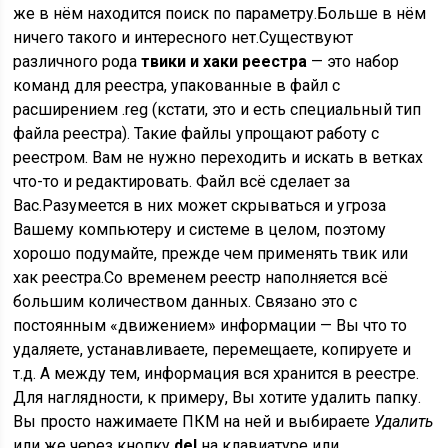
же в нём находится поиск по параметру.Больше в нём
ничего такого и интересного нет.Существуют
различного рода
твики и хаки реестра
— это набор
команд для реестра, упакованные в файл с
расширением
.reg
(кстати, это и есть специальный тип
файла реестра). Такие файлы упрощают работу с
реестром. Вам не нужно переходить и искать в ветках
что-то и редактировать. Файл всё сделает за
Вас.Разумеется в них может скрываться и угроза
Вашему компьютеру и системе в целом, поэтому
хорошо подумайте, прежде чем применять твик или
хак реестра.Со временем реестр наполняется всё
большим количеством данных. Связано это с
постоянным «движением» информации — Вы что то
удаляете, устанавливаете, перемещаете, копируете и
т.д. А между тем, информация вся хранится в реестре.
Для наглядности, к примеру, Вы хотите удалить папку.
Вы просто нажимаете ПКМ на ней и выбираете
Удалить
или же через кнопку
del
на клавиатуре или