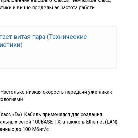
 приложения высшего класса. Чем выше класс,
стики и выше предельная частота работы
тает витая пара (Технические
истики)
. Настолько низкая скорость передачи уже никак
нологиями
Класс «D»). Кабель применялся для создания
льных сетей 100BASE-TX, а также в Ethernet (LAN).
анных до 100 Мбит/с.