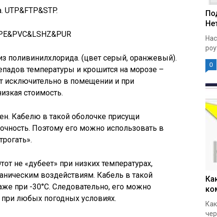
а. UTP&FTP&STP.
По
Нет
и. PE&PVC&LSHZ&PUR
Нас
роу
з поливинилхлорида. (цвет серый, оранжевый).
0
репадов температуры и крошится на морозе –
ют исключительно в помещении и при
изкая стоимость.
ен. Кабелю в такой оболочке присущи
прочность. Поэтому его можно использовать в
трогать».
тот не «дубеет» при низких температурах,
ханическим воздействиям. Кабель в такой
Ка
аже при -30°С. Следовательно, его можно
ко
и при любых погодных условиях.
Как
чер