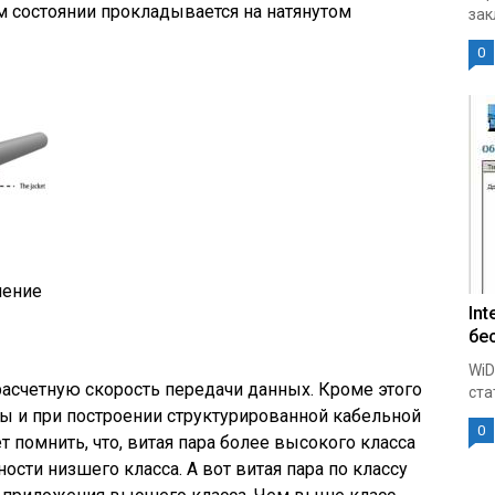
 состоянии прокладывается на натянутом
зак
0
нение
Int
бе
WiD
асчетную скорость передачи данных. Кроме этого
ста
ы и при построении структурированной кабельной
0
 помнить, что, витая пара более высокого класса
сти низшего класса. А вот витая пара по классу