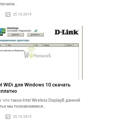
лючили...
25.10.2019
el WiDi для Windows 10 скачать
сплатно
i: что такое Intel Wireless DisplayВ данной
тье мы познакомимся...
25.10.2019