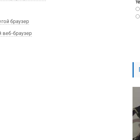
т
угой браузер
й веб-браузер