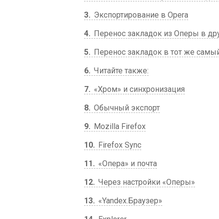
3
Экспортирование в Opera
4
Перенос закладок из Оперы в др
5
Перенос закладок в тот же самы
6
Читайте также:
7
«Хром» и синхронизация
8
Обычный экспорт
9
Mozilla Firefox
10
Firefox Sync
11
«Опера» и почта
12
Через настройки «Оперы»
13
«Yandex.Браузер»