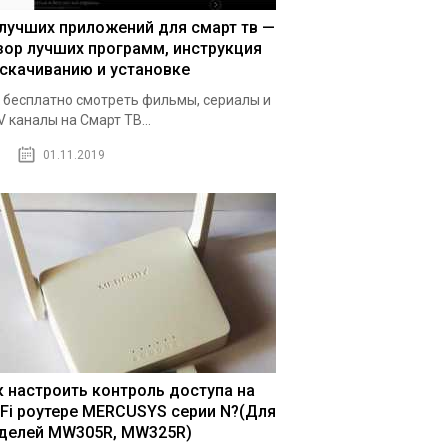
 лучших приложений для смарт тв —
зор лучших программ, инструкция
 скачиванию и установке
 бесплатно смотреть фильмы, сериалы и
V каналы на Смарт ТВ...
01.11.2019
к настроить контроль доступа на
-Fi роутере MERCUSYS серии N?(Для
делей MW305R, MW325R)