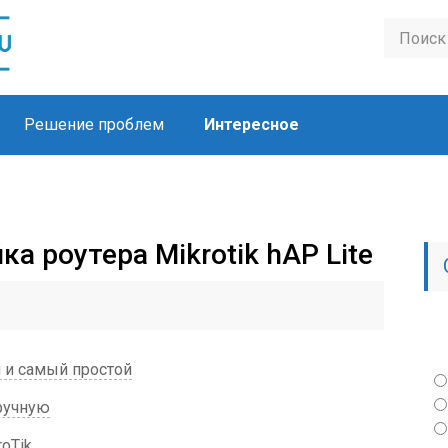
Решение проблем
Интересное
ка роутера Mikrotik hAP Lite
 и самый простой
ручную
oTik