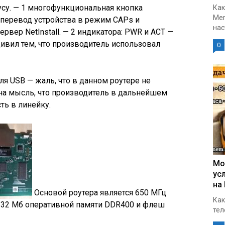
су. — 1 многофункциональная кнопка
Как
Mer
перевод устройства в режим CAPs и
нас
рвер NetInstall. — 2 индикатора: PWR и ACT —
дивил тем, что производитель использовал
0
ля USB — жаль, что в данном роутере не
 на мысль, что производитель в дальнейшем
ь в линейку.
Мо
ус
на
Основой роутера является 650 МГц
Как
, 32 Мб оперативной памяти DDR400 и флеш
тел