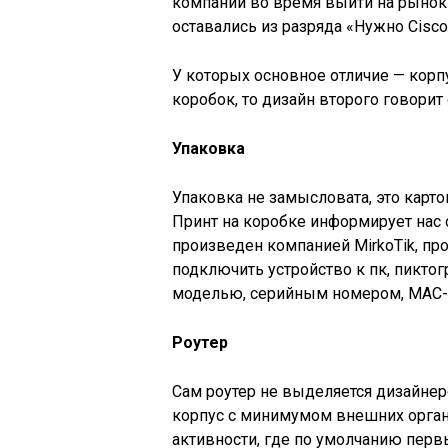
компании во время выйти на рынок
оставались из разряда «Нужно Cisco
У которых основное отличие — корп
коробок, то дизайн второго говорит 
Упаковка
Упаковка не замысловата, это карт
Принт на коробке информирует нас 
произведен компанией MirkoTik, прос
подключить устройство к пк, пиктог
моделью, серийным номером, MAC-
Роутер
Сам роутер не выделяется дизайне
корпус с минимумом внешних органо
активности, где по умолчанию перв