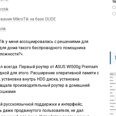
т
otik
ания MikroTik на базе DUDE
tik
Tik у меня ассоциировалась с решениями для
а для дома такого беспроводного помощника
ложности?».
л всегда. Первый роутер от ASUS Wl500g Premium
кой для этого. Расширение оперативной памяти с
, установка внутрь HDD диска, установка
ращала производительный роутер в домашний
люшками.
ой русскоязычной поддержки и интерфейс,
ь даже продвинутого пользователя, не дал