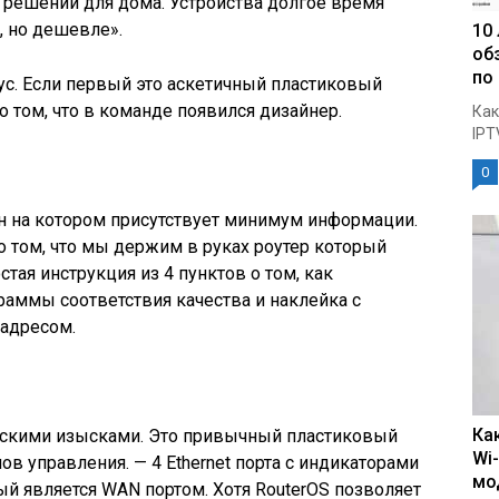
 решений для дома. Устройства долгое время
, но дешевле».
10
об
по
ус. Если первый это аскетичный пластиковый
о том, что в команде появился дизайнер.
Как
IPT
0
он на котором присутствует минимум информации.
о том, что мы держим в руках роутер который
тая инструкция из 4 пунктов о том, как
раммы соответствия качества и наклейка с
адресом.
Ка
рскими изысками. Это привычный пластиковый
Wi
в управления. — 4 Ethernet порта с индикаторами
мо
ый является WAN портом. Хотя RouterOS позволяет