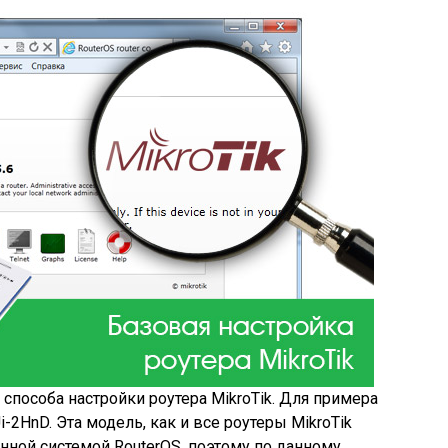
способа настройки роутера MikroTik. Для примера
-2HnD. Эта модель, как и все роутеры MikroTik
ной системой RouterOS, поэтому по данному