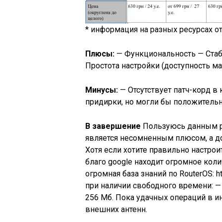
* информация на разных ресурсах от
Плюсы:
— Функциональность — Стаб
Простота настройки (доступность м
Минусы:
— Отсутствует патч-корд в 
придирки, но могли бы положитель
В завершение
Пользуюсь данным ро
является несомненным плюсом, а д
Хотя если хотите правильно настро
благо google находит огромное коли
огромная база знаний по RouterOS: ht
при наличии свободного времени: — 
256 Мб. Пока удачных операций в ин
внешних антенн.