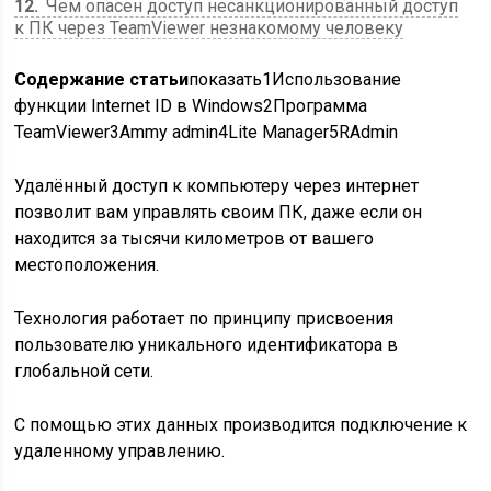
12
Чем опасен доступ несанкционированный доступ
к ПК через TeamViewer незнакомому человеку
Содержание статьи
показать
1
Использование
функции Internet ID в Windows
2
Программа
TeamViewer
3
Ammy admin
4
Lite Manager
5
RAdmin
Удалённый доступ к компьютеру через интернет
позволит вам управлять своим ПК, даже если он
находится за тысячи километров от вашего
местоположения.
Технология работает по принципу присвоения
пользователю уникального идентификатора в
глобальной сети.
С помощью этих данных производится подключение к
удаленному управлению.