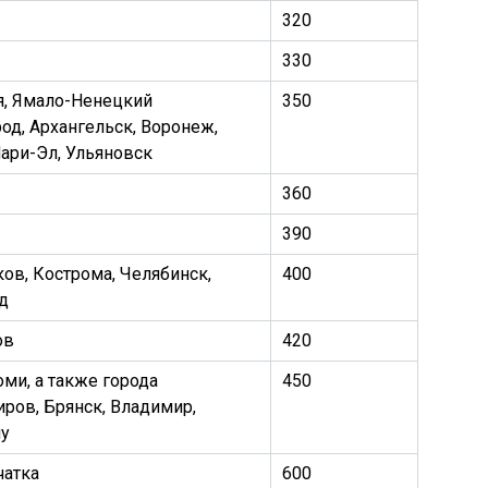
320
330
я, Ямало-Ненецкий
350
од, Архангельск, Воронеж,
Мари-Эл, Ульяновск
360
390
ков, Кострома, Челябинск,
400
д
ов
420
оми, а также города
450
иров, Брянск, Владимир,
ну
чатка
600