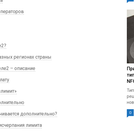
ка
операторов
е2?
азных регионах страны
ле2 – описание
Пр
ти
лату
NF
Тип
злимит»
реш
олнительно
нов
0
чивается дополнительно?
исчерпания лимита