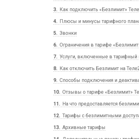
3
Как подключить «Безлимит» Тел
4
Плюсы и минусы тарифного план
5
Звонки
6
Ограничения в тарифе «Безлимит
7
Услуги, включенные в тарифный 
8
Как отключить Безлимит на Теле
9
Способы подключения и деактив
10
Отзывы о тарифе «Безлимит» Т
11
На что предоставляется безлим
12
Тарифы с безлимитными досту
13
Архивные тарифы