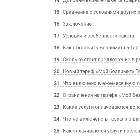
14
Дополнительные пакеты трафи
15
Сравнение с условиями других 
16
Заключение
17
Условия и особенности пакета
18
Как отключить Безлимит на Тел
19
Сколько стоит предложение в р
20
Новый тариф «Мой безлимит» Те
21
Что включено в ежемесячную п
22
Ограничения на тарифе «Мой бе
23
Какие услуги оплачиваются доп
24
Что не включено в тариф и опла
25
Как оплачиваются услуги после 