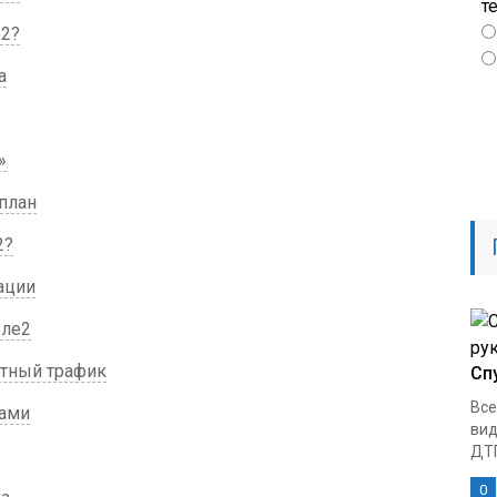
т
е2?
а
»
план
2?
ации
еле2
итный трафик
Сп
Все
пами
вид
ДТП
0