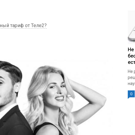
ный тариф от Теле2?
Не
бе
ест
Не 
реш
нау
0