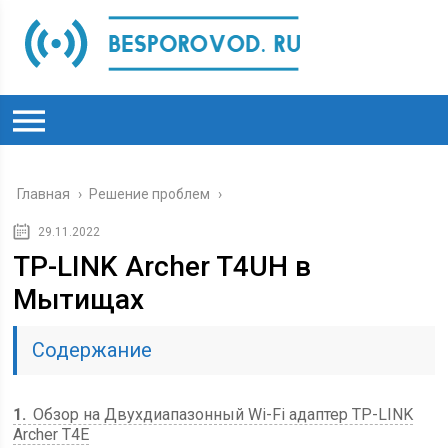
Главная
›
Решение проблем
›
29.11.2022
TP-LINK Archer T4UH в
Мытищах
Содержание
1
Обзор на Двухдиапазонный Wi-Fi адаптер TP-LINK
Archer T4E