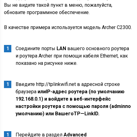
Вы не видите такой пункт в меню, пожалуйста,
обновите программное обеспечение.
В качестве примера используется модель Archer C2300.
Соедините порты
LAN
вашего основного роутера
и роутера Archer при помощи кабеля Ethernet, как
показано на рисунке ниже.
Введите http://tplinkwifi.net в адресной строке
браузера
или
IP
-адрес роутера (по умолчанию
192.168.0.1) и войдите в веб-интерфейс
настройки роутера с помощью пароля (
admin
по
умолчанию) или Вашего
TP
—
Link
ID
.
Перейдите в раздел
Advanced