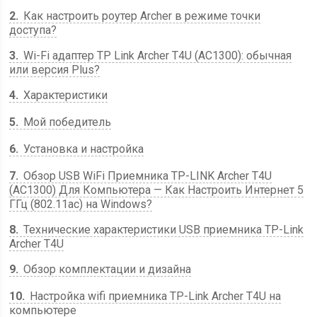
2
Как настроить роутер Archer в режиме точки
доступа?
3
Wi-Fi адаптер TP Link Archer T4U (AC1300): обычная
или версия Plus?
4
Характеристики
5
Мой победитель
6
Установка и настройка
7
Обзор USB WiFi Приемника TP-LINK Archer T4U
(AC1300) Для Компьютера — Как Настроить Интернет 5
ГГц (802.11ac) на Windows?
8
Технические характеристики USB приемника TP-Link
Archer T4U
9
Обзор комплектации и дизайна
10
Настройка wifi приемника TP-Link Archer T4U на
компьютере