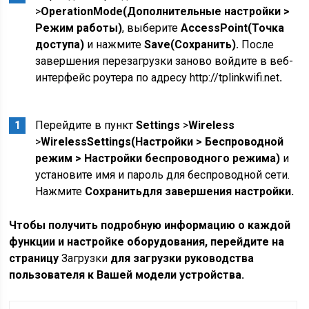
>
Operation
Mode
(Дополнительные настройки >
Режим работы)
, выберите
Access
Point
(Точка
доступа)
и нажмите
Save
(Сохранить).
После
завершения перезагрузки заново войдите в веб-
интерфейс роутера по адресу http://tplinkwifi.net
.
Перейдите в пункт
Settings
>
Wireless
>
Wireless
Settings
(Настройки > Беспроводной
режим > Настройки беспроводного режима)
и
установите имя и пароль для беспроводной сети.
Нажмите
Сохранить
для завершения настройки.
Чтобы получить подробную информацию о каждой
функции и настройке оборудования, перейдите на
страницу
Загрузки
для загрузки руководства
пользователя к Вашей модели устройства.