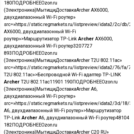
180
ПОДРОБНЕЕ
Ozon.ru
(Электроника)
Мытищи
Доставка
Archer AX6000,
двухдиапазонный Wi-Fi роутер»
src=»https://static.regmarkets.ru/listpreview/idata2/2c/
AX6000, двухдиапазонный Wi-Fi
роутер»>Маршрутизатор TP-Link
Archer
AX6000,
двухдиапазонный Wi-Fi роутер
32077
27
893
ПОДРОБНЕЕ
Ozon.ru
(Электроника)
Мытищи
Доставка
Archer T2U 802.11ac»
src=»https://static.regmarkets.ru/listpreview/idata2/76/
T2U 802.11ac»>Беспроводной Wi-Fi адаптер TP-LINK
Archer
T2U 802.11ac
1190
1 190
ПОДРОБНЕЕ
Ozon.ru
(Электроника)
Мытищи
Доставка
Archer A6,
двухдиапазонный Wi-Fi роутер»
src=»https://static.regmarkets.ru/listpreview/idata2/3d/
A6, двухдиапазонный Wi-Fi роутер»>Маршрутизатор
TP-Link
Archer
A6, двухдиапазонный Wi-Fi роутер
4810
4
182
ПОДРОБНЕЕ
Ozon.ru
(Электроника)
Мытищи
Доставка
Archer C20 RU»