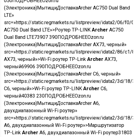
050
ПОДРОБНЕЕ
Ozon.ru
(Электроника)
Мытищи
Доставка
Archer AC750 Dual Band
LTE»
src=»https://static.regmarkets.ru/listpreview/idata2/06/f
AC750 Dual Band LTE»>Роутер TP-LINK
Archer
AC750
Dual Band LTE
7390
7 390
ПОДРОБНЕЕ
Ozon.ru
(Электроника)
Мытищи
Доставка
Archer AX73, черный»
src=»https://static.regmarkets.ru/listpreview/idata2/86/
AX73, черный»>Wi-Fi роутер TP-Link
Archer
AX73,
черный
6990
6 390
ПОДРОБНЕЕ
Ozon.ru
(Электроника)
Мытищи
Доставка
Archer C6, черный»
src=»https://static.regmarkets.ru/listpreview/idata2/3d/
C6, черный»>Wi-Fi роутер TP-LINK
Archer
C6,
черный
4038
3 230
ПОДРОБНЕЕ
Ozon.ru
(Электроника)
Мытищи
Доставка
Archer A6,
двухдиапазонный Wi-Fi роутер»
src=»https://static.regmarkets.ru/listpreview/idata2/3d/
A6, двухдиапазонный Wi-Fi роутер»>Маршрутизатор
TP-Link
Archer
A6, двухдиапазонный Wi-Fi роутер
3180
3