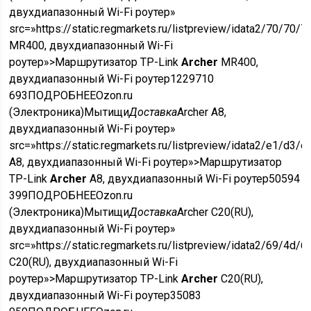
двухдиапазонный Wi-Fi роутер»
src=»https://static.regmarkets.ru/listpreview/idata2/70/
MR400, двухдиапазонный Wi-Fi
роутер»>Маршрутизатор TP-Link
Archer
MR400,
двухдиапазонный Wi-Fi роутер
12297
10
693
ПОДРОБНЕЕ
Ozon.ru
(Электроника)
Мытищи
Доставка
Archer A8,
двухдиапазонный Wi-Fi роутер»
src=»https://static.regmarkets.ru/listpreview/idata2/e1/
A8, двухдиапазонный Wi-Fi роутер»>Маршрутизатор
TP-Link
Archer
A8, двухдиапазонный Wi-Fi роутер
5059
4
399
ПОДРОБНЕЕ
Ozon.ru
(Электроника)
Мытищи
Доставка
Archer C20(RU),
двухдиапазонный Wi-Fi роутер»
src=»https://static.regmarkets.ru/listpreview/idata2/69/
C20(RU), двухдиапазонный Wi-Fi
роутер»>Маршрутизатор TP-Link
Archer
C20(RU),
двухдиапазонный Wi-Fi роутер
3508
3