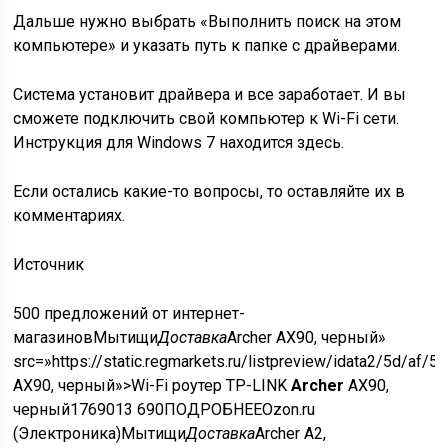
Дальше нужно выбрать «Выполнить поиск на этом
компьютере» и указать путь к папке с драйверами.
Система установит драйвера и все заработает. И вы
сможете подключить свой компьютер к Wi-Fi сети.
Инструкция для Windows 7 находится здесь.
Если остались какие-то вопросы, то оставляйте их в
комментариях.
Источник
500 предложений от интернет-
магазинов
Мытищи
Доставка
Archer AX90, черный»
src=»https://static.regmarkets.ru/listpreview/idata2/5d/
AX90, черный»>Wi-Fi роутер TP-LINK
Archer
AX90,
черный
17690
13 690
ПОДРОБНЕЕ
Ozon.ru
(Электроника)
Мытищи
Доставка
Archer A2,