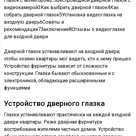
глазок с монитором
2.5
Беспроводной дверной глазок с
видеокамерой
3
Как выбрать дверной глазок
4
Как
собрать дверной глазок
5
Установка видеоглазка на
входную дверь
6
Советы и
рекомендации
7
Заключение
8
Отзывы о видеоглазке
для входной двери
Дверной глазок устанавливают на входной двери,
чтобы хозяин квартиры мог видеть, кто к нему пришел.
Устройство фурнитуры зависит от сложности
конструкции. Глазки бывают обыкновенные и с
электроникой, обладающие расширенными
функциями.
Устройство дверного глазка
Глазки устанавливают практически на каждой входной
двери квартиры. Реже дверная фурнитура
востребована жителями частных домов. Устройство