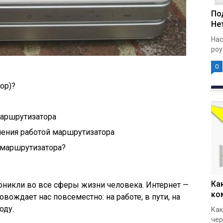
По
Нет
Нас
роу
0
ор)?
маршрутизатора
ления работой маршрутизатора
 маршрутизатора?
Ка
оникли во все сферы жизни человека. Интернет —
ко
вождает нас повсеместно: на работе, в пути, на
оду.
Как
чер