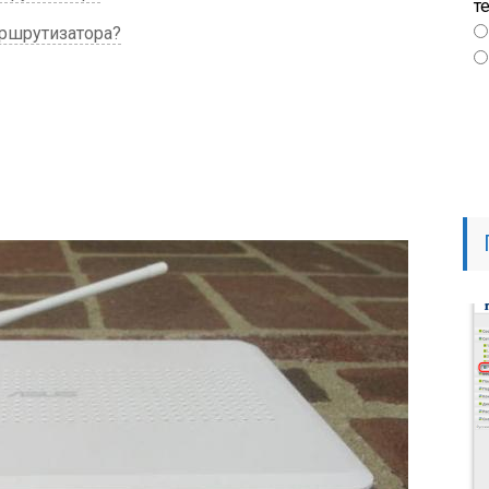
т
ршрутизатора?