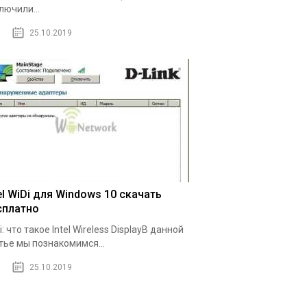
лючили...
25.10.2019
el WiDi для Windows 10 скачать
сплатно
i: что такое Intel Wireless DisplayВ данной
тье мы познакомимся...
25.10.2019