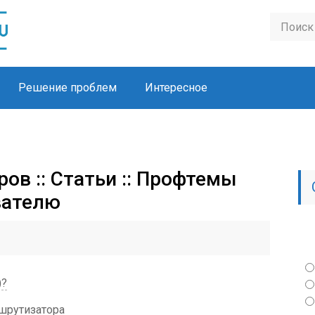
Решение проблем
Интересное
ов :: Статьи :: Профтемы
вателю
)?
шрутизатора