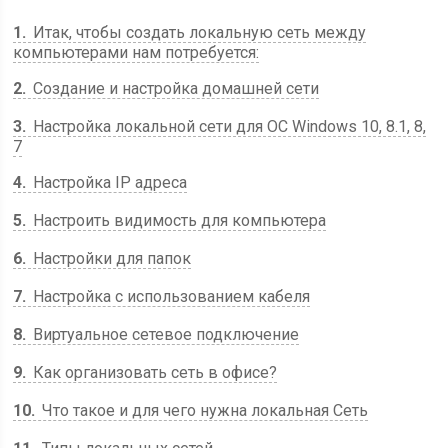
1
Итак, чтобы создать локальную сеть между
компьютерами нам потребуется:
2
Создание и настройка домашней сети
3
Настройка локальной сети для ОС Windows 10, 8.1, 8,
7
4
Настройка IP адреса
5
Настроить видимость для компьютера
6
Настройки для папок
7
Настройка с использованием кабеля
8
Виртуальное сетевое подключение
9
Как организовать сеть в офисе?
10
Что такое и для чего нужна локальная Сеть