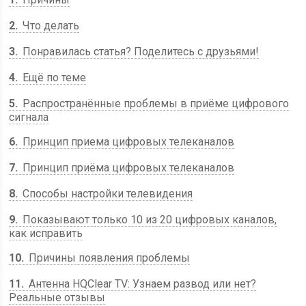
2
Что делать
3
Понравилась статья? Поделитесь с друзьями!
4
Ещё по теме
5
Распространённые проблемы в приёме цифрового
сигнала
6
Принцип приема цифровых телеканалов
7
Принцип приёма цифровых телеканалов
8
Способы настройки телевидения
9
Показывают только 10 из 20 цифровых каналов,
как исправить
10
Причины появления проблемы
11
Антенна HQClear TV: Узнаем развод или нет?
Реальные отзывы