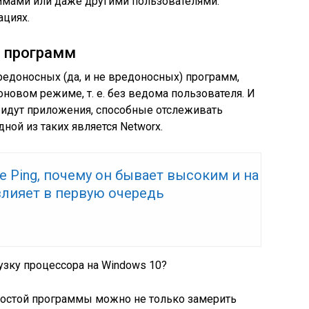
ммами или даже другими пользователями.
ациях.
е программ
едоносных (да, и не вредоносных) программ,
оновом режиме, т. е. без ведома пользователя. И
ридут приложения, способные отслеживать
ной из таких является Networx.
е Ping, почему он бывает высоким и на
влияет в первую очередь
узку процессора на Windows 10?
ростой программы можно не только замерить