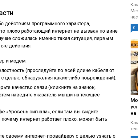
Как
Mer
асти
нас
о действиям программного характера,
0
что плохо работающий интернет не вызван по вине
лучае сложилась именно такая ситуация, первым
ые действия:
р и модем.
лостность (проследуйте по всей длине кабеля от
и с целью обнаружения каких-либо повреждений).
рьте качество связи (кликните на значок,
затем наведите указатель мыши на текущее
Мо
ус
е «Уровень сигнала», если там вы видите
на
, почему интернет работает плохо, может быть
Как
тел
ите своему интернет-провайдеру с целью узнать о