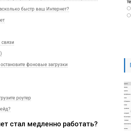
т
насколько быстр ваш Интернет?
ет
 связи
)
и остановите фоновые загрузки
грузите роутер
рейд?
нет стал медленно работать?