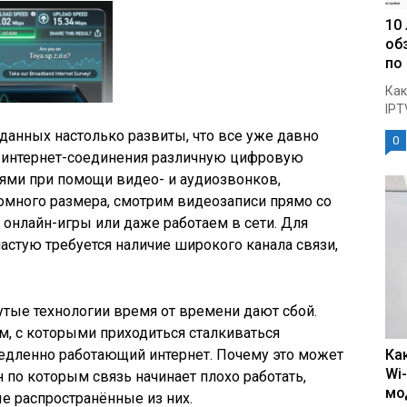
10
об
по
Как
IPT
анных настолько развиты, что все уже давно
0
 интернет-соединения различную цифровую
ми при помощи видео- и аудиозвонков,
омного размера, смотрим видеозаписи прямо со
 онлайн-игры или даже работаем в сети. Для
стую требуется наличие широкого канала связи,
тые технологии время от времени дают сбой.
, с которыми приходиться сталкиваться
медленно работающий интернет. Почему это может
Ка
Wi
 по которым связь начинает плохо работать,
мо
е распространённые из них.