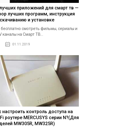
 лучших приложений для смарт тв —
зор лучших программ, инструкция
 скачиванию и установке
 бесплатно смотреть фильмы, сериалы и
V каналы на Смарт ТВ...
01.11.2019
к настроить контроль доступа на
-Fi роутере MERCUSYS серии N?(Для
делей MW305R, MW325R)