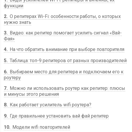
функции
2
О репитерах Wi-Fi: особенности работы, о которых
нужно знать
3
Видео: как репитер помогает усилить сигнал «Вай-
Фая»
4
На что обратить внимание при выборе повторителя
5
Таблица: топ-9 репитеров от разных производителей
6
Выбираем место для репитера и подключаем его к
роутеру
7
Можно ли использовать роутер как репитер: плюсы
и минусы этого решения
8
Как работает усилитель wifi роутера?
9
Где правильнее установить вай фай репитер
10
Модели wifi повторителей