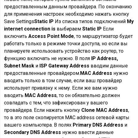
предоставленным данным провайдера. По окончанию
для применения настроек необходимо нажать кнопку
Save Settings
Static IP
Из списка типов подключений
My
internet connection is
выбираем
Static IP
Если
включить
Access Point Mode
, то маршрутизатор будет
работать только в режиме точки доступа, но если вы
планируете использовать устройство как роутер, то
функцию включать не нужно. В поля
IP Address,
Subnet Mask
и
ISP Gateway Address
вводим данные
предоставленные провайдером.
MAC Address
нужно
вводить только в том случае, если ваш провайдер
использует привязку к нему. Если же вам нужно
вводить
MAC Address
, то он обязательно должен
совпадать с тем, что зафиксирован у вашего
провайдера. Если нажать кнопку
Clone MAC Address
,
то в это поле скопируется MAC address сетевой карты
вашего компьютера. В полях
Primary DNS Address
и
Secondary DNS Address
нужно ввести данные