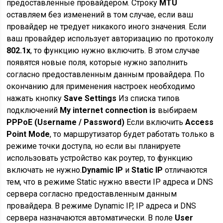
предоставленные провайдером. Строку
MTU
оставляем без изменений в том случае, если ваш
провайдер не тредует никакого иного значения. Если
ваш провайдер использует авторизацию по протоколу
802.1х
, то функцию нужно включить. В этом случае
появятся новые поля, которые нужно заполнить
согласно предоставленным данным провайдера. По
окончанию для применения настроек необходимо
нажать кнопку
Save Settings
Из списка типов
подключений
My internet connection is
выбираем
PPPoE (Username / Password)
Если включить
Access
Point Mode
, то маршрутизатор будет работать только в
режиме точки доступа, но если вы планируете
использовать устройство как роутер, то функцию
включать не нужно.
Dynamic IP
и
Static IP
отличаются
тем, что в режиме Static нужно ввести IP адреса и DNS
сервера согласно предоставленным данным
провайдера. В режиме Dynamic IP, IP адреса и DNS
сервера назначаются автоматически. В поле
User