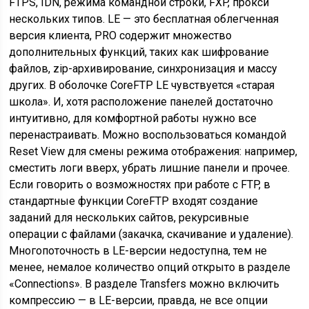
FTPS, IDN, режима командной строки, FXP, прокси
нескольких типов. LE — это бесплатная облегченная
версия клиента, PRO содержит множество
дополнительных функций, таких как шифрование
файлов, zip-архивирование, синхронизация и массу
других. В оболочке CoreFTP LE чувствуется «старая
школа». И, хотя расположение панелей достаточно
интуитивно, для комфортной работы нужно все
перенастраивать. Можно воспользоваться командой
Reset View для смены режима отображения: например,
сместить логи вверх, убрать лишние панели и прочее.
Если говорить о возможностях при работе с FTP, в
стандартные функции CoreFTP входят создание
заданий для нескольких сайтов, рекурсивные
операции с файлами (закачка, скачивание и удаление).
Многопоточность в LE-версии недоступна, тем не
менее, немалое количество опций открыто в разделе
«Connections». В разделе Transfers можно включить
компрессию — в LE-версии, правда, не все опции