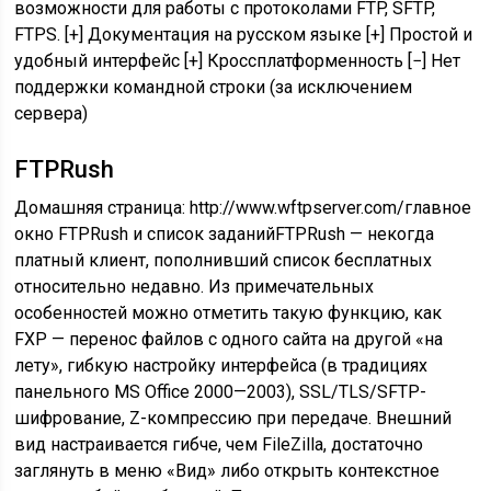
возможности для работы с протоколами FTP, SFTP,
FTPS. [+] Документация на русском языке [+] Простой и
удобный интерфейс [+] Кроссплатформенность [−] Нет
поддержки командной строки (за исключением
сервера)
FTPRush
Домашняя страница: http://www.wftpserver.com/главное
окно FTPRush и список заданийFTPRush — некогда
платный клиент, пополнивший список бесплатных
относительно недавно. Из примечательных
особенностей можно отметить такую функцию, как
FXP — перенос файлов с одного сайта на другой «на
лету», гибкую настройку интерфейса (в традициях
панельного MS Office 2000—2003), SSL/TLS/SFTP-
шифрование, Z-компрессию при передаче. Внешний
вид настраивается гибче, чем FileZilla, достаточно
заглянуть в меню «Вид» либо открыть контекстное