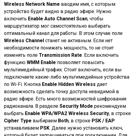
Wireless Network Name
вводим имя, с которым
устройство будет видно в радио эфире. Нужно
включить
Enable Auto Channel Scan
, чтобы
маршрутизатор мог самостоятельно выбирать
оптимальный канал для работы. В этом случае поле
Wireless Channel
станет не активным. Если нет
необходимости понижать мощность, то не стоит
изменять поле
Transmission Rate
. Если включить
функцию
WMM Enable
позволяет повысить
мультимедийный трафик. Стоит включить, если вы
подключаете какие-либо мультимедийные устройства
по Wi-Fi. Кнопка
Enable Hidden Wireless
дает
возможность сделать точку доступа невидимой в
радио эфире. Есть много возможностей шифрования
радиоканала. В разделе
Security Mode
рекомендуем
выбрать
Enable WPA/WPA2 Wireless Security
, в строке
Cipher Type
выбираем
Both
, в строке
PSK / EAP
устанавливаем
PSK
. Далее нужно установить ключ,
который будет запрашиваться при подключении. Для