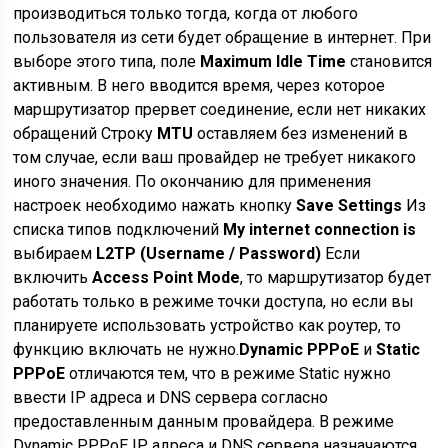
производиться только тогда, когда от любого
пользователя из сети будет обращение в интернет. При
выборе этого типа, поле
Maximum Idle Time
становится
активным. В него вводится время, через которое
маршрутизатор прервет соединение, если нет никаких
обращений Строку
MTU
оставляем без изменений в
том случае, если ваш провайдер не требует никакого
иного значения. По окончанию для применения
настроек необходимо нажать кнопку
Save Settings
Из
списка типов подключений
My internet connection is
выбираем
L2TP (Username / Password)
Если
включить
Access Point Mode
, то маршрутизатор будет
работать только в режиме точки доступа, но если вы
планируете использовать устройство как роутер, то
функцию включать не нужно.
Dynamic PPPoE
и
Static
PPPoE
отличаются тем, что в режиме Static нужно
ввести IP адреса и DNS сервера согласно
предоставленным данным провайдера. В режиме
Dynamic PPPoE IP адреса и DNS сервера назначаются