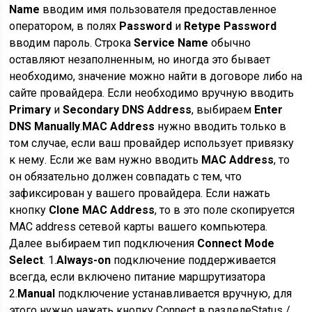
Name
вводим имя пользователя предоставленное
оператором, в полях
Password
и
Retype Password
вводим пароль. Строка
Service Name
обычно
оставляют незаполненным, но иногда это бывает
необходимо, значение можно найти в договоре либо на
сайте провайдера. Если необходимо вручную вводить
Primary
и
Secondary DNS Address
, выбираем
Enter
DNS Manually
.
MAC Address
нужно вводить только в
том случае, если ваш провайдер использует привязку
к нему. Если же вам нужно вводить
MAC Address
, то
он обязательно должен совпадать с тем, что
зафиксирован у вашего провайдера. Если нажать
кнопку
Clone MAC Address
, то в это поле скопируется
MAC address сетевой карты вашего компьютера.
Далее выбираем тип подключения
Connect Mode
Select
. 1.
Always-on
подключение поддерживается
всегда, если включено питание маршрутизатора
2.
Manual
подключение устанавливается вручную, для
этого нужно нажать кнопку Connect в разделеStatus /