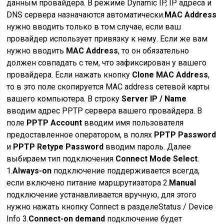
данным провайдера. В режиме Dynamic IP, IP адреса и
DNS сервера назначаются автоматически.
MAC Address
нужно вводить только в том случае, если ваш
провайдер использует привязку к нему. Если же вам
нужно вводить
MAC Address
, то он обязательно
должен совпадать с тем, что зафиксирован у вашего
провайдера. Если нажать кнопку
Clone MAC Address
,
то в это поле скопируется MAC address сетевой карты
вашего компьютера. В строку
Server IP / Name
вводим адрес PPTP сервера вашего провайдера. В
поле
PPTP Account
вводим имя пользователя
предоставленное оператором, в полях
PPTP Password
и
PPTP Retype Password
вводим пароль. Далее
выбираем тип подключения
Connect Mode Select
.
1.
Always-on
подключение поддерживается всегда,
если включено питание маршрутизатора 2.
Manual
подключение устанавливается вручную, для этого
нужно нажать кнопку Connect в разделеStatus / Device
Info 3.
Connect-on demand
подключение будет