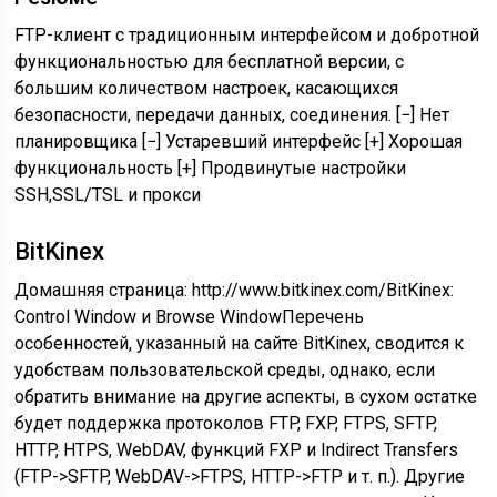
FTP-клиент с традиционным интерфейсом и добротной
функциональностью для бесплатной версии, с
большим количеством настроек, касающихся
безопасности, передачи данных, соединения. [−] Нет
планировщика [−] Устаревший интерфейс [+] Хорошая
функциональность [+] Продвинутые настройки
SSH,SSL/TSL и прокси
BitKinex
Домашняя страница: http://www.bitkinex.com/BitKinex:
Control Window и Browse WindowПеречень
особенностей, указанный на сайте BitKinex, сводится к
удобствам пользовательской среды, однако, если
обратить внимание на другие аспекты, в сухом остатке
будет поддержка протоколов FTP, FXP, FTPS, SFTP,
HTTP, HTPS, WebDAV, функций FXP и Indirect Transfers
(FTP->SFTP, WebDAV->FTPS, HTTP->FTP и т. п.). Другие