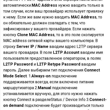
автоматически.
MAC Address
нужно вводить только в
том случае, если ваш провайдер использует привязку
к нему. Если же вам нужно вводить
MAC Address
, то
он обязательно должен совпадать с тем, что
зафиксирован у вашего провайдера. Если нажать
кнопку
Clone MAC Address
, то в это поле скопируется
MAC address сетевой карты вашего компьютера. В
строку
Server IP / Name
вводим адрес L2TP сервера
вашего провадера. В поле
L2TP Account
вводим имя
пользователя предоставленное оператором, в полях
L2TP Password
и
L2TP Retype Password
вводим
пароль. Далее выбираем тип подключения
Connect
Mode Select
. 1.
Always-on
подключение
поддерживается всегда, если включено питание
маршрутизатора 2.
Manual
подключение
устанавливается вручную, для этого нужно нажать
кнопку Connect в разделеStatus / Device Info 3.
Connect-
on demand
подключение будет производиться только