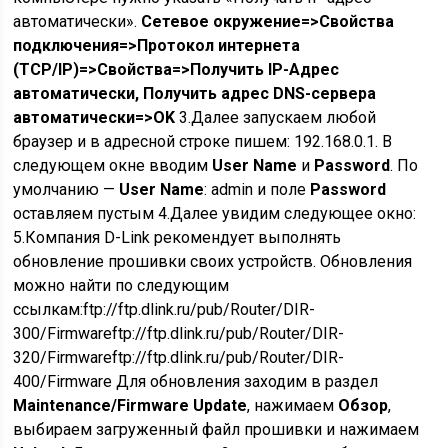
автоматически».
Сетевое окружение=>Свойства
подключения=>Протокол интернета
(TCP/IP)=>Свойства=>Получить IP-Адрес
автоматически, Получить адрес DNS-сервера
автоматически=>OK
3.Далее запускаем любой
браузер и в адресной строке пишем: 192.168.0.1. В
следующем окне вводим
User Name
и
Password
. По
умолчанию —
User Name
: admin и поле
Password
оставляем пустым 4.Далее увидим следующее окно:
5.Компания D-Link рекомендует выполнять
обновление прошивки своих устройств. Обновления
можно найти по следующим
ссылкам:ftp://ftp.dlink.ru/pub/Router/DIR-
300/Firmwareftp://ftp.dlink.ru/pub/Router/DIR-
320/Firmwareftp://ftp.dlink.ru/pub/Router/DIR-
400/Firmware Для обновления заходим в раздел
Maintenance/Firmware Update
, нажимаем
Обзор
,
выбираем загруженный файл прошивки и нажимаем