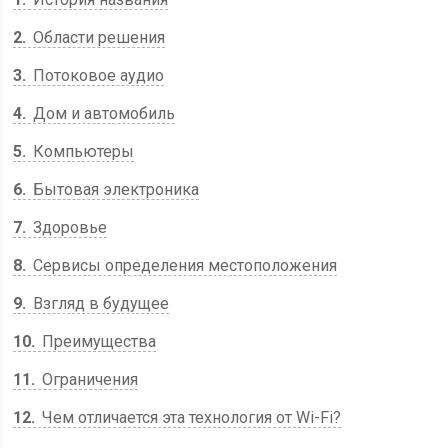
2
Области решения
3
Потоковое аудио
4
Дом и автомобиль
5
Компьютеры
6
Бытовая электроника
7
Здоровье
8
Сервисы определения местоположения
9
Взгляд в будущее
10
Преимущества
11
Ограничения
12
Чем отличается эта технология от Wi-Fi?