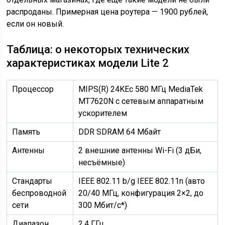
распроданы. Примерная цена роутера — 1900 рублей,
если он новый.
Таблица: о некоторых технических
характеристиках модели Lite 2
Процессор
MIPS(R) 24KEc 580 МГц MediaTek
MT7620N с сетевым аппаратным
ускорителем
Память
DDR SDRAM 64 Мбайт
Антенны
2 внешние антенны Wi-Fi (3 дБи,
несъёмные)
Стандарты
IEEE 802.11 b/g IEEE 802.11n (авто
беспроводной
20/40 МГц, конфигурация 2×2, до
сети
300 Мбит/с*)
Диапазон
2,4 ГГц