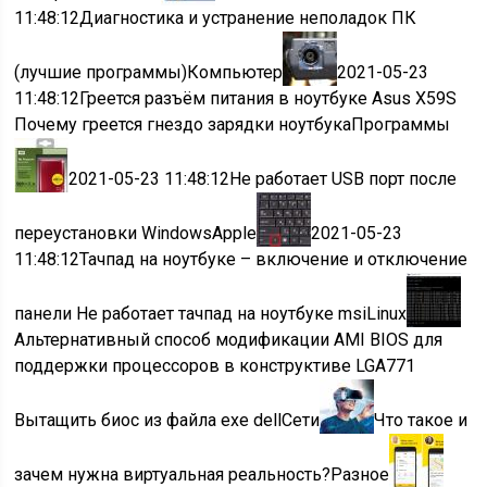
11:48:12Диагностика и устранение неполадок ПК
(лучшие программы)Компьютер
2021-05-23
11:48:12Греется разъём питания в ноутбуке Asus X59S
Почему греется гнездо зарядки ноутбукаПрограммы
2021-05-23 11:48:12Не работает USB порт после
переустановки WindowsApple
2021-05-23
11:48:12Тачпад на ноутбуке – включение и отключение
панели Не работает тачпад на ноутбуке msiLinux
Альтернативный способ модификации AMI BIOS для
поддержки процессоров в конструктиве LGA771
Вытащить биос из файла exe dellСети
Что такое и
зачем нужна виртуальная реальность?Разное