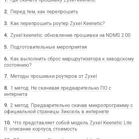
2
Перед тем, как перепрошить
3
Как перепрошить роутер Zyxel Keenetic?
4
Zyxel keenetic: обновление прошивки на NDMS 2.00
5
Подготовительные мероприятия
6
Как выполнить сброс маршрутизатора к заводскому
состоянию?
7
Методы прошивки роутеров от Zyxel
8
1 метод: Не скачивая предварительно ПО с
интернета
9
2 метод: Предварительно скачав микропрограмму с
официальной страницы Зиксель в интернете
10
Что представляет собой модель Zyxel Keenetic Lite
II: описание корпуса, стоимость