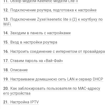
11
Обзор модели Keenetic модели Lite II
12
Подключение роутера, подготовка к настройке
13
Подключение Zyxel keenetic lite ii (2) к ноутбуку по
WiFi.
14
Заходим в панель с настройками
15
Вход в настройки роутера
16
Настроить соединение с интернетом от провайдера
17
Ставим пароль на «Вай-Фай»
18
Описание
19
Настраиваем домашнюю сеть LAN и сервер DHCP
20
Как заблокировать пользователя по MAC-адресу
его устройства
21
Настройка IPTV