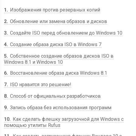
1
Изображения против резервных копий
2
Обновление или замена образов и дисков
3
Создайте ISO перед обновлением до Windows 10
4
Создание образа диска ISO в Windows 7
5
Собственное создание образов дисков ISO в
Windows 8.1 и Windows 10
6
Восстановление образа диска Windows 8.1
7
ISO нравится это решение!
8
Способ от официальных разработчиков
9
Запись образа без использования программ
10
Как сделать флешку загрузочной для Windows с
помощью утилиты Rufus