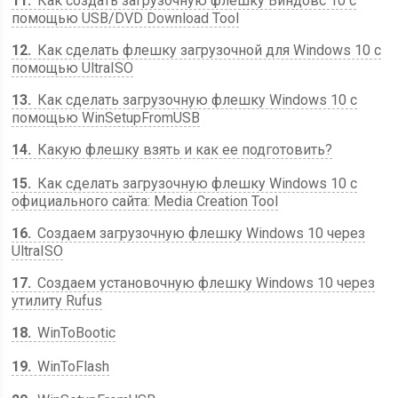
11
Как создать загрузочную флешку Виндовс 10 с
помощью USB/DVD Download Tool
12
Как сделать флешку загрузочной для Windows 10 с
помощью UltraISO
13
Как сделать загрузочную флешку Windows 10 с
помощью WinSetupFromUSB
14
Какую флешку взять и как ее подготовить?
15
Как сделать загрузочную флешку Windows 10 с
официального сайта: Media Creation Tool
16
Создаем загрузочную флешку Windows 10 через
UltraISO
17
Создаем установочную флешку Windows 10 через
утилиту Rufus
18
WinToBootic
19
WinToFlash