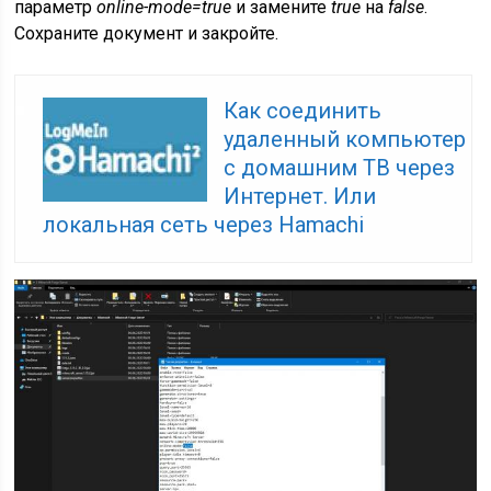
параметр
online-mode=true
и замените
true
на
false
.
Сохраните документ и закройте.
Как соединить
удаленный компьютер
с домашним ТВ через
Интернет. Или
локальная сеть через Hamachi