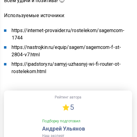
Всем удачи и позитива! 🙂
Используемые источники:
https://internet-provaider.ru/rostelekom/sagemcom-
1744
https://nastrojkin.ru/equip/sagem/sagemcom-f-st-
2804-v7.html
https://ipadstory.ru/samyj-uzhasnyj-wi-fi-router-ot-
rostelekom.html
Рейтинг автора
5
Подборку подготовил
Андрей Ульянов
Наш эксперт