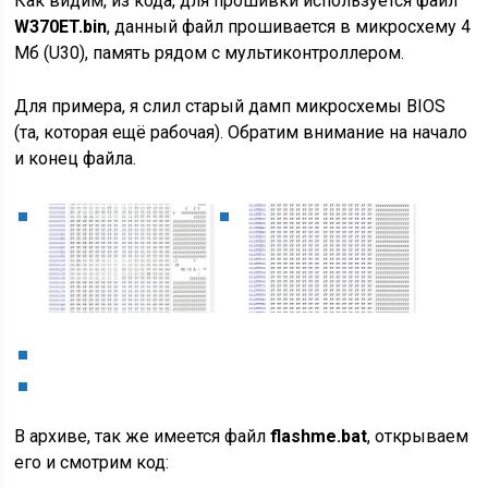
Как видим, из кода, для прошивки используется файл
W370ET.bin
, данный файл прошивается в микросхему 4
Мб (U30), память рядом с мультиконтроллером.
Для примера, я слил старый дамп микросхемы BIOS
(та, которая ещё рабочая). Обратим внимание на начало
и конец файла.
В архиве, так же имеется файл
flashme.bat
, открываем
его и смотрим код: