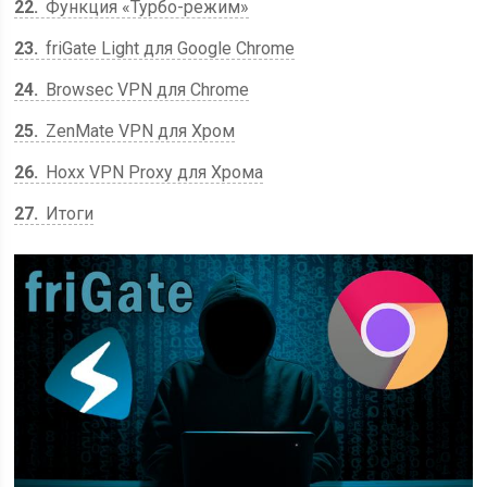
22
Функция «Турбо-режим»
23
friGate Light для Google Chrome
24
Browsec VPN для Chrome
25
ZenMate VPN для Хром
26
Hoxx VPN Proxy для Хрома
27
Итоги