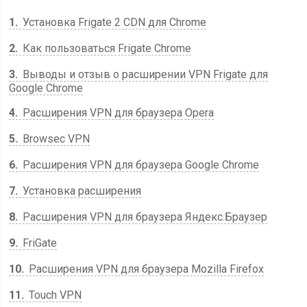
1
Установка Frigate 2 CDN для Chrome
2
Как пользоваться Frigate Chrome
3
Выводы и отзыв о расширении VPN Frigate для
Google Chrome
4
Расширения VPN для браузера Opera
5
Browsec VPN
6
Расширения VPN для браузера Google Chrome
7
Установка расширения
8
Расширения VPN для браузера Яндекс.Браузер
9
FriGate
10
Расширения VPN для браузера Mozilla Firefox
11
Touch VPN