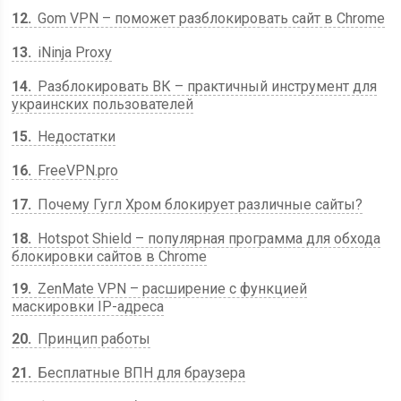
12
Gom VPN – поможет разблокировать сайт в Chrome
13
iNinja Proxy
14
Разблокировать ВК – практичный инструмент для
украинских пользователей
15
Недостатки
16
FreeVPN.pro
17
Почему Гугл Хром блокирует различные сайты?
18
Hotspot Shield – популярная программа для обхода
блокировки сайтов в Chrome
19
ZenMate VPN – расширение с функцией
маскировки IP-адреса
20
Принцип работы
21
Бесплатные ВПН для браузера