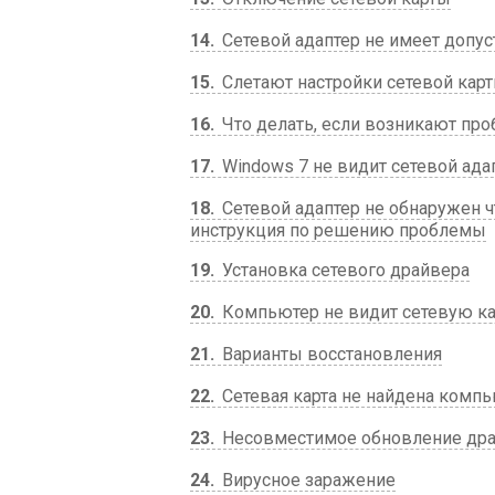
14
Сетевой адаптер не имеет допус
15
Слетают настройки сетевой кар
16
Что делать, если возникают про
17
Windows 7 не видит сетевой ада
18
Сетевой адаптер не обнаружен ч
инструкция по решению проблемы
19
Установка сетевого драйвера
20
Компьютер не видит сетевую ка
21
Варианты восстановления
22
Сетевая карта не найдена компь
23
Несовместимое обновление др
24
Вирусное заражение