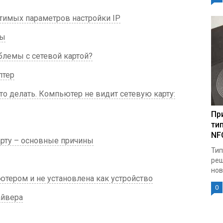
тимых параметров настройки IP
ты
блемы с сетевой картой?
птер
то делать. Компьютер не видит сетевую карту:
Пр
ти
NF
рту – основные причины
Тип
реш
нов
ютером и не установлена как устройство
0
айвера