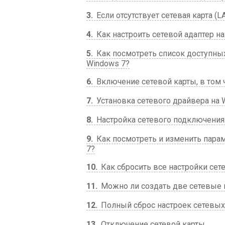
3
Если отсутствует сетевая карта (L
4
Как настроить сетевой адаптер н
5
Как посмотреть список доступных
Windows 7?
6
Включение сетевой карты, в том
7
Установка сетевого драйвера на W
8
Настройка сетевого подключения
9
Как посмотреть и изменить параме
7?
10
Как сбросить все настройки сет
11
Можно ли создать две сетевые 
12
Полный сброс настроек сетевы
13
Отключение сетевой карты