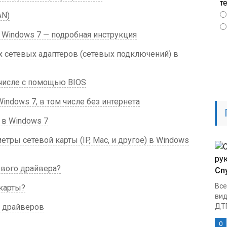
т
AN)
а Windows 7 — подробная инструкция
 сетевых адаптеров (сетевых подключений) в
 числе с помощью BIOS
indows 7, в том числе без интернета
 в Windows 7
тры сетевой карты (IP, Mac, и другое) в Windows
евого драйвера?
Сп
Все
карты?
вид
х драйверов
ДТП
0