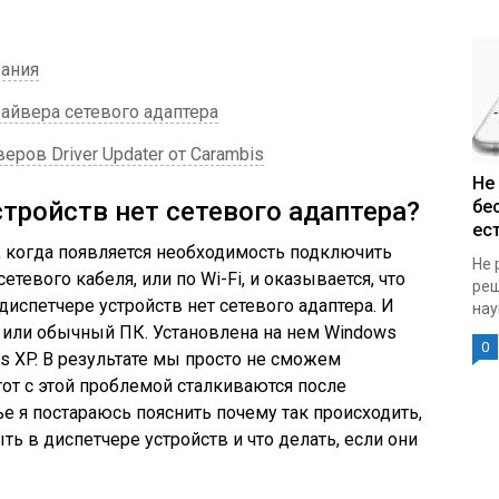
вания
айвера сетевого адаптера
ров Driver Updater от Carambis
Не
стройств нет сетевого адаптера?
бе
ест
, когда появляется необходимость подключить
Не 
тевого кабеля, или по Wi-Fi, и оказывается, что
реш
диспетчере устройств нет сетевого адаптера. И
нау
, или обычный ПК. Установлена на нем Windows
0
ws XP. В результате мы просто не сможем
тот с этой проблемой сталкиваются после
е я постараюсь пояснить почему так происходить,
ь в диспетчере устройств и что делать, если они