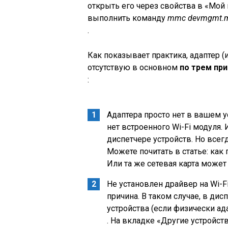
открыть его через свойства в «Мой
выполнить команду
mmc devmgmt.
.
Как показывает практика, адаптер
(
отсутствую в основном
по трем пр
:
Адаптера просто нет в вашем у
нет встроенного Wi-Fi модуля.
диспетчере устройств. Но всег
Можете почитать в статье: как
Или та же сетевая карта может 
Не установлен драйвер на Wi-Fi
причина. В таком случае, в ди
устройства
(если физически ад
. На вкладке «Другие устройст