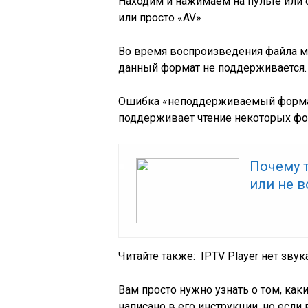
Находим и нажимаем на пульте или 
или просто «AV»
Во время воспроизведения файла мо
данный формат не поддерживается. В
Ошибка «неподдерживаемый формат»
поддерживает чтение некоторых ф
Почему 
или не 
Читайте также:
IPTV Player нет звук
Вам просто нужно узнать о том, ка
написано в его инструкции, но если