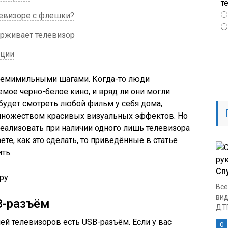
т
левизоре с флешки?
ерживает телевизор
ации
 семимильными шагами. Когда-то люди
емое черно-белое кино, и вряд ли они могли
будет смотреть любой фильм у себя дома,
 множеством красивых визуальных эффектов. Но
еализовать при наличии одного лишь телевизора
ете, как это сделать, то приведённые в статье
ть.
Сп
ру
Все
вид
B-разъём
ДТП
й телевизоров есть USB-разъём. Если у вас
0