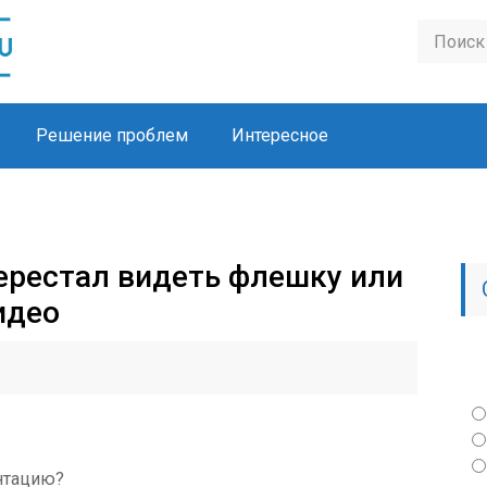
Решение проблем
Интересное
ерестал видеть флешку или
идео
нтацию?