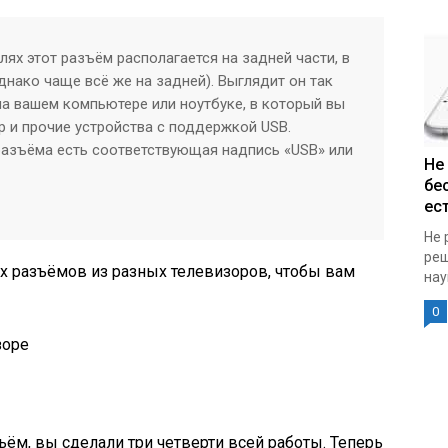
ях этот разъём располагается на задней части, в
днако чаще всё же на задней). Выглядит он так
на вашем компьютере или ноутбуке, в который вы
р и прочие устройства с поддержкой USB.
разъёма есть соответствующая надпись «USB» или
Не
бе
ест
Не 
реш
х разъёмов из разных телевизоров, чтобы вам
нау
0
зоре
м, вы сделали три четверти всей работы. Теперь