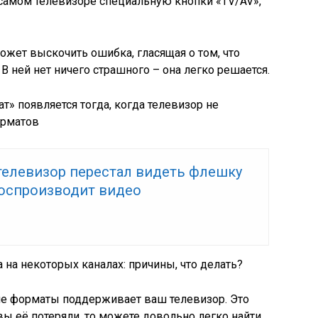
самом телевизоре специальную кнопки «TV/AV»,
жет выскочить ошибка, гласящая о том, что
 ней нет ничего страшного – она легко решается.
 появляется тогда, когда телевизор не
орматов
телевизор перестал видеть флешку
воспроизводит видео
а на некоторых каналах: причины, что делать?
кие форматы поддерживает ваш телевизор. Это
 вы её потеряли, то можете довольно легко найти