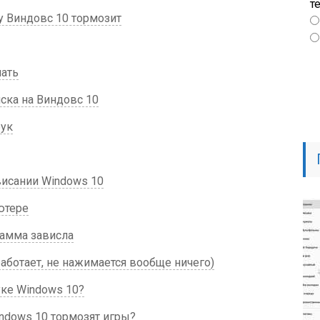
т
у Виндовс 10 тормозит
лать
ска на Виндовс 10
бук
висании Windows 10
ютере
рамма зависла
аботает, не нажимается вообще ничего)
уке Windows 10?
ndows 10 тормозят игры?