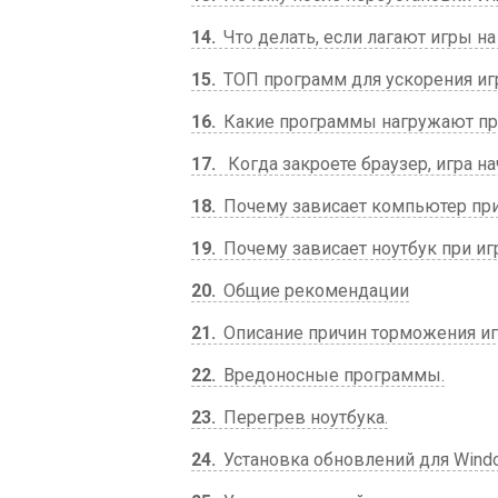
14
Что делать, если лагают игры на
15
ТОП программ для ускорения иг
16
Какие программы нагружают проц
17
Когда закроете браузер, игра н
18
Почему зависает компьютер при
19
Почему зависает ноутбук при иг
20
Общие рекомендации
21
Описание причин торможения иг
22
Вредоносные программы.
23
Перегрев ноутбука.
24
Установка обновлений для Wind