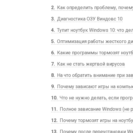
2
Как определить проблему, почем
3
Диагностика ОЗУ Виндовс 10
4
Тупит ноутбук Windows 10: что де
5
Оптимизация работы жесткого ди
6
Какие программы тормозят ноут
7
Как не стать жертвой вирусов
8
На что обратить внимание при за
9
Почему зависают игры на компь
10
Что не нужно делать, если прог
11
Полное зависание Windows (не р
12
Почему тормозят игры на ноутб
13
Почему после переустановки Wi