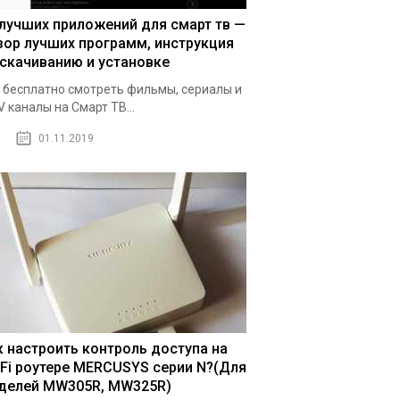
 лучших приложений для смарт тв —
зор лучших программ, инструкция
 скачиванию и установке
 бесплатно смотреть фильмы, сериалы и
V каналы на Смарт ТВ...
01.11.2019
к настроить контроль доступа на
-Fi роутере MERCUSYS серии N?(Для
делей MW305R, MW325R)