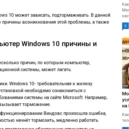
Как
Mer
ows 10 может зависать, подтормаживать. В данной
нас
е причины возникновения этой проблемы, а также
0
ьютер Windows 10 причины и
сколько причин, по которым компьютер,
ционной системы, может лагать:
ики. Windows 10- требовательная к железу
установкой необходимо ознакомиться с
Мо
ваниями системы на сайте Microsoft. Например,
ус
 вызывает торможение.
на
ри функционировании Виндовс произошла ошибка,
Как
остью начнёт тормозить, медленно работать.
тел