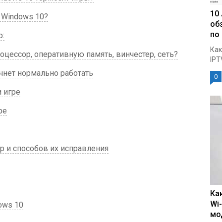
10
 Windows 10?
об
по
р:
Как
ессор, оперативную память, винчестер, сеть?
IPT
ачнет нормально работать
0
 игре
ре
р и способов их исправления
Ка
Wi
ows 10
мо