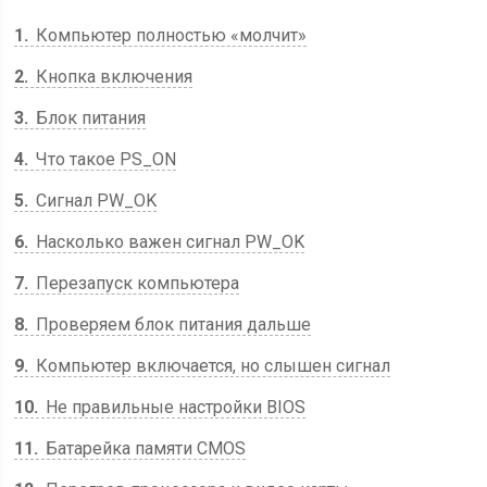
1
Компьютер полностью «молчит»
2
Кнопка включения
3
Блок питания
4
Что такое PS_ON
5
Сигнал PW_OK
6
Насколько важен сигнал PW_OK
7
Перезапуск компьютера
8
Проверяем блок питания дальше
9
Компьютер включается, но слышен сигнал
10
Не правильные настройки BIOS
11
Батарейка памяти CMOS