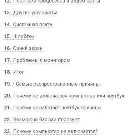
12
Перегрев процессора и видео карты
13
Другие устройства
14
Системная плата
15
Шлейфы
16
Синий экран
17
Проблемы с монитором
18
Итог
19
• Самые распространенные причины:
20
Почему не включается компьютер или ноутбук
21
Почему не работает ноутбук причины
22
Возможно Вас заинтересует:
23
Почему компьютер не включается?