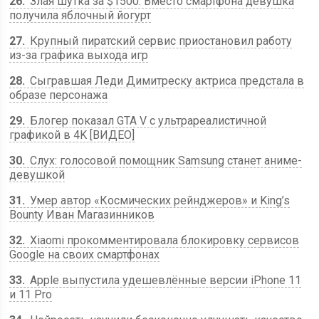
26
Злая шутка за $1500. Вместо смартфона девушка
получила яблочный йогурт
27
Крупный пиратский сервис приостановил работу
из-за графика выхода игр
28
Сыгравшая Леди Димитреску актриса предстала в
образе персонажа
29
Блогер показал GTA V с ультрареалистичной
графикой в 4K [ВИДЕО]
30
Слух: голосовой помощник Samsung станет аниме-
девушкой
31
Умер автор «Космических рейнджеров» и King’s
Bounty Иван Магазинников
32
Xiaomi прокомментировала блокировку сервисов
Google на своих смартфонах
33
Apple выпустила удешевлённые версии iPhone 11
и 11 Pro