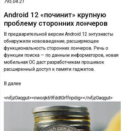
79
5.04.21
Android 12 «починит» крупную
проблему сторонних лончеров
В предварительной версии Android 12 энтузиасты
обнаружили нововведение, расширяющее
функциональность сторонних лончеров. Речь о
функции поиска — по данным информаторов, новая
мобильная ОС даст разработчикам прошивок
расширенный доступ к памяти гаджетов.
В
далее
<nifjz0aqgut><nwoqk69fddt0rffnpdig></nifjz0aqgut>