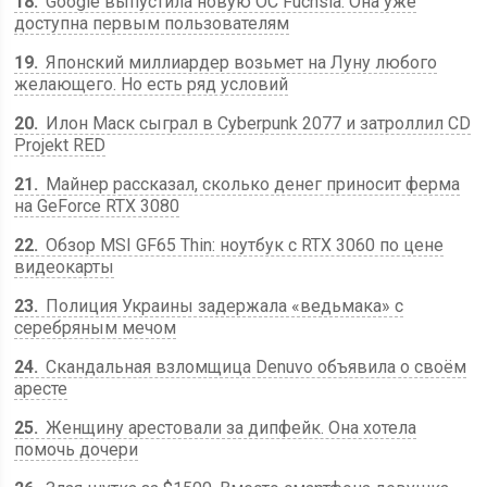
18
Google выпустила новую ОС Fuchsia. Она уже
доступна первым пользователям
19
Японский миллиардер возьмет на Луну любого
желающего. Но есть ряд условий
20
Илон Маск сыграл в Cyberpunk 2077 и затроллил CD
Projekt RED
21
Майнер рассказал, сколько денег приносит ферма
на GeForce RTX 3080
22
Обзор MSI GF65 Thin: ноутбук с RTX 3060 по цене
видеокарты
23
Полиция Украины задержала «ведьмака» с
серебряным мечом
24
Скандальная взломщица Denuvo объявила о своём
аресте
25
Женщину арестовали за дипфейк. Она хотела
помочь дочери