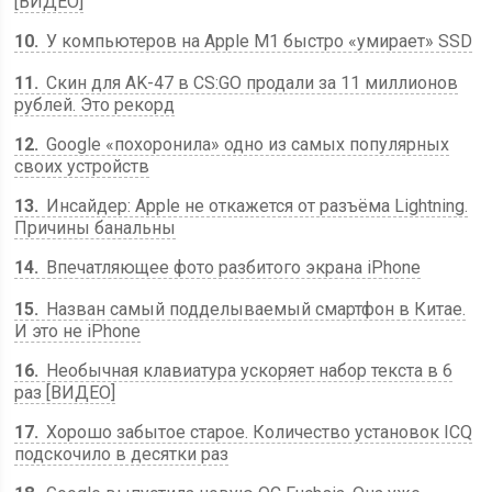
[ВИДЕО]
10
У компьютеров на Apple M1 быстро «умирает» SSD
11
Скин для AK-47 в CS:GO продали за 11 миллионов
рублей. Это рекорд
12
Google «похоронила» одно из самых популярных
своих устройств
13
Инсайдер: Apple не откажется от разъёма Lightning.
Причины банальны
14
Впечатляющее фото разбитого экрана iPhone
15
Назван самый подделываемый смартфон в Китае.
И это не iPhone
16
Необычная клавиатура ускоряет набор текста в 6
раз [ВИДЕО]
17
Хорошо забытое старое. Количество установок ICQ
подскочило в десятки раз