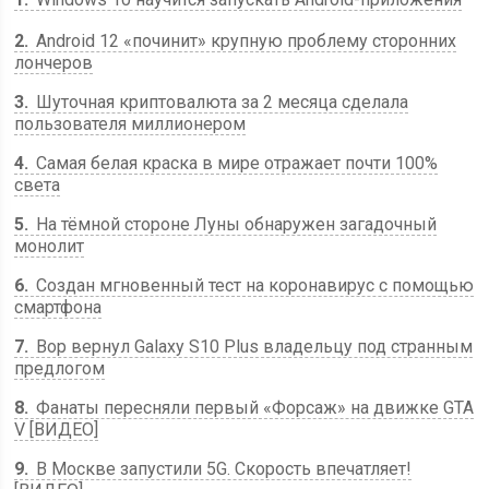
2
Android 12 «починит» крупную проблему сторонних
лончеров
3
Шуточная криптовалюта за 2 месяца сделала
пользователя миллионером
4
Самая белая краска в мире отражает почти 100%
света
5
На тёмной стороне Луны обнаружен загадочный
монолит
6
Создан мгновенный тест на коронавирус с помощью
смартфона
7
Вор вернул Galaxy S10 Plus владельцу под странным
предлогом
8
Фанаты пересняли первый «Форсаж» на движке GTA
V [ВИДЕО]
9
В Москве запустили 5G. Скорость впечатляет!