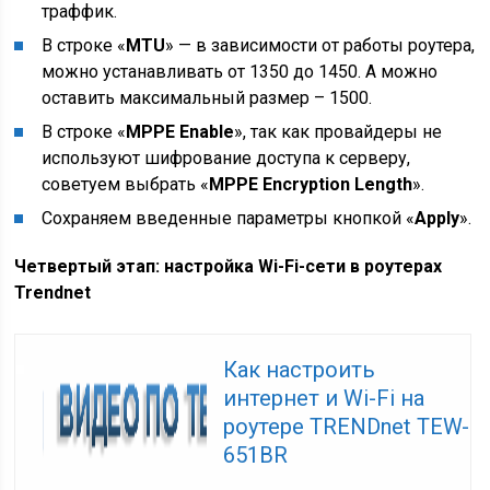
траффик.
В строке «
MTU
» — в зависимости от работы роутера,
можно устанавливать от 1350 до 1450. А можно
оставить максимальный размер – 1500.
В строке «
MPPE Enable
», так как провайдеры не
используют шифрование доступа к серверу,
советуем выбрать «
MPPE Encryption Length
».
Сохраняем введенные параметры кнопкой «
Apply
».
Четвертый этап: настройка Wi-Fi-сети в роутерах
Trendnet
Как настроить
интернет и Wi-Fi на
роутере TRENDnet TEW-
651BR