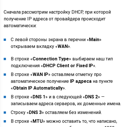
Сначала рассмотрим настройку DHCP, при которой
получение IP адреса от провайдера происходит
автоматически:
С левой стороны экрана в перечни «
Main
»
открываем вкладку «
WAN
».
В строке «
Connection Type
» выбираем наш тип
подключения «
DHCP Client or Fixed IP
».
В строке «
WAN IP
» оставляем отметку про
автоматическое получение
IP адреса
на пункте
«
Obtain IP Automatically
».
В строке «
DNS 1
» и в следующей «
DNS 2
» —
записываем адреса серверов, их доменные имена.
Строку «
DNS 3
» оставляем без изменений.
В строке «
MTU
» можно оставить то, что написано,