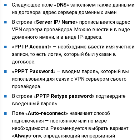
Следующее поле «
DNS
» заполняем также данными
из договора: адрес сервера доменных имен.
В строке «
Server IP/ Name
» прописывается адрес
VPN сервера провайдера. Можно внести и в виде
доменного имени, и в виде IP-адреса.
«
PPTP Account
» — необходимо ввести имя учетной
записи, то есть логин, который был указан в
договоре.
«
PPPT Password
» — вводим пароль, который вы
использовали для связи с VPN сервером своего
провайдера.
В строке «
PPTP Retype password
» подтвердите
введенный пароль.
Поле «
Auto-reconnect
» назначает способ
подключения — постоянное или по мере
необходимости. Рекомендуется выбрать вариант
«
Always-on
», определяющий непрерывный