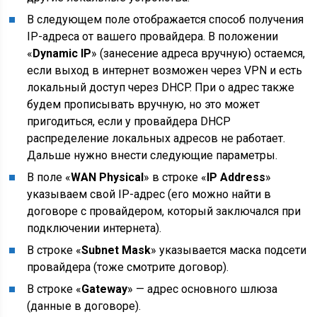
В следующем поле отображается способ получения
IP-адреса от вашего провайдера. В положении
«
Dynamic IP
» (занесение адреса вручную) остаемся,
если выход в интернет возможен через VPN и есть
локальный доступ через DHCP. При о адрес также
будем прописывать вручную, но это может
пригодиться, если у провайдера DHCP
распределение локальных адресов не работает.
Дальше нужно внести следующие параметры.
В поле «
WAN Physical
» в строке «
IP Address
»
указываем свой IP-адрес (его можно найти в
договоре с провайдером, который заключался при
подключении интернета).
В строке «
Subnet Mask
» указывается маска подсети
провайдера (тоже смотрите договор).
В строке «
Gateway
» — адрес основного шлюза
(данные в договоре).