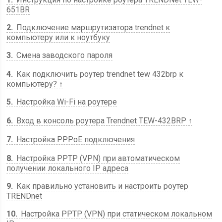
651BR
2
Подключение маршрутизатора trendnet к
компьютеру или к ноутбуку
3
Смена заводского пароля
4
Как подключить роутер trendnet tew 432brp к
компьютеру? ↑
5
Настройка Wi-Fi на роутере
6
Вход в консоль роутера Trendnet TEW-432BRP ↑
7
Настройка PPPoE подключения
8
Настройка PPTP (VPN) при автоматическом
получении локального IP адреса
9
Как правильно установить и настроить роутер
TRENDnet
10
Настройка PPTP (VPN) при статическом локальном