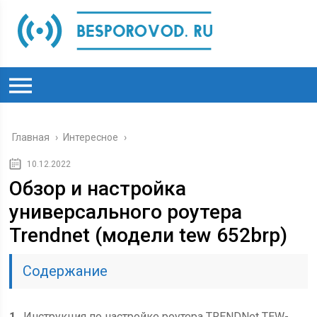
Главная
›
Интересное
›
10.12.2022
Обзор и настройка
универсального роутера
Trendnet (модели tew 652brp)
Содержание
1
Инструкция по настройке роутера TRENDNet TEW-