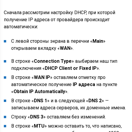
Сначала рассмотрим настройку DHCP, при которой
получение IP адреса от провайдера происходит
автоматически:
С левой стороны экрана в перечни «
Main
»
открываем вкладку «
WAN
».
В строке «
Connection Type
» выбираем наш тип
подключения «
DHCP Client or Fixed IP
».
В строке «
WAN IP
» оставляем отметку про
автоматическое получение
IP адреса
на пункте
«
Obtain IP Automatically
».
В строке «
DNS 1
» и в следующей «
DNS 2
» —
записываем адреса серверов, их доменные имена.
Строку «
DNS 3
» оставляем без изменений.
В строке «
MTU
» можно оставить то, что написано,