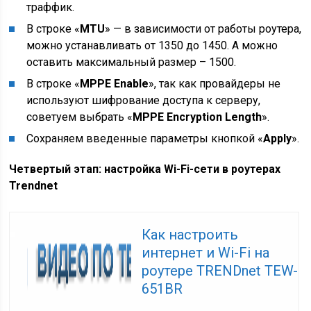
траффик.
В строке «
MTU
» — в зависимости от работы роутера,
можно устанавливать от 1350 до 1450. А можно
оставить максимальный размер – 1500.
В строке «
MPPE Enable
», так как провайдеры не
используют шифрование доступа к серверу,
советуем выбрать «
MPPE Encryption Length
».
Сохраняем введенные параметры кнопкой «
Apply
».
Четвертый этап: настройка Wi-Fi-сети в роутерах
Trendnet
Как настроить
интернет и Wi-Fi на
роутере TRENDnet TEW-
651BR