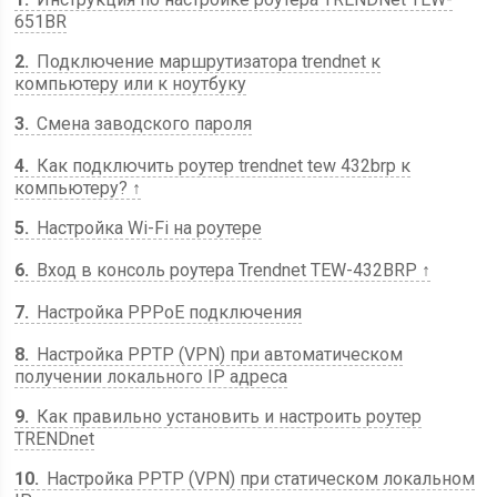
651BR
2
Подключение маршрутизатора trendnet к
компьютеру или к ноутбуку
3
Смена заводского пароля
4
Как подключить роутер trendnet tew 432brp к
компьютеру? ↑
5
Настройка Wi-Fi на роутере
6
Вход в консоль роутера Trendnet TEW-432BRP ↑
7
Настройка PPPoE подключения
8
Настройка PPTP (VPN) при автоматическом
получении локального IP адреса
9
Как правильно установить и настроить роутер
TRENDnet
10
Настройка PPTP (VPN) при статическом локальном