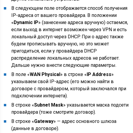
В следующем поле отображается способ получения
IP-адреса от вашего провайдера. В положении
«
Dynamic IP
» (занесение адреса вручную) остаемся,
если выход в интернет возможен через VPN и есть
локальный доступ через DHCP. При о адрес также
будем прописывать вручную, но это может
пригодиться, если у провайдера DHCP
распределение локальных адресов не работает.
Дальше нужно внести следующие параметры.
В поле «
WAN Physical
» в строке «
IP Address
»
указываем свой IP-адрес (его можно найти в
договоре с провайдером, который заключался при
подключении интернета).
В строке «
Subnet Mask
» указывается маска подсети
провайдера (тоже смотрите договор).
В строке «
Gateway
» — адрес основного шлюза
(данные в договоре).