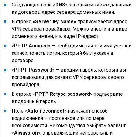
Следующее поле «
DNS
» заполняем также данными
из договора: адрес сервера доменных имен.
В строке «
Server IP/ Name
» прописывается адрес
VPN сервера провайдера. Можно внести и в виде
доменного имени, и в виде IP-адреса.
«
PPTP Account
» — необходимо ввести имя учетной
записи, то есть логин, который был указан в
договоре.
«
PPPT Password
» — вводим пароль, который вы
использовали для связи с VPN сервером своего
провайдера.
В строке «
PPTP Retype password
» подтвердите
введенный пароль.
Поле «
Auto-reconnect
» назначает способ
подключения — постоянное или по мере
необходимости. Рекомендуется выбрать вариант
«
Always-on
», определяющий непрерывный