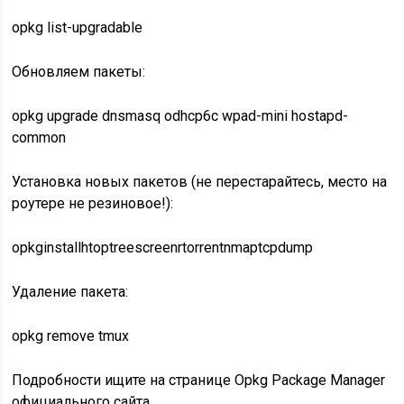
opkg
list-upgradable
Обновляем пакеты:
opkg
upgrade dnsmasq odhcp6c wpad-mini hostapd-
common
Установка новых пакетов (не перестарайтесь, место на
роутере не резиновое!):
opkg
install
htop
tree
screen
rtorrent
nmap
tcpdump
Удаление пакета:
opkg
remove
tmux
Подробности ищите на странице Opkg Package Manager
официального сайта.