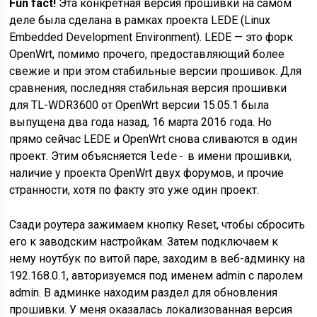
Fun fact!
Эта конкретная версия прошивки на самом
деле была сделана в рамках проекта LEDE (Linux
Embedded Development Environment). LEDE — это форк
OpenWrt, помимо прочего, предоставляющий более
свежие и при этом стабильные версии прошивок. Для
сравнения, последняя стабильная версия прошивки
для
TL-WDR3600
от OpenWrt версии 15.05.1 была
выпущена два года назад, 16 марта 2016 года. Но
прямо сейчас LEDE и OpenWrt снова сливаются в один
проект. Этим объясняется
lede-
в имени прошивки,
наличие у проекта OpenWrt двух форумов, и прочие
странности, хотя по факту это уже один проект.
Сзади роутера зажимаем кнопку Reset, чтобы сбросить
его к заводским настройкам. Затем подключаем к
нему ноутбук по витой паре, заходим в
веб-админку
на
192.168.0.1, авторизуемся под именем admin с паролем
admin. В админке находим раздел для обновления
прошивки. У меня оказалась локализованная версия