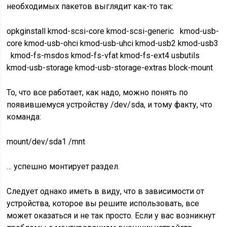
необходимых пакетов выглядит как-то так:
opkg
install
kmod-scsi-core kmod-scsi-generic kmod-usb-
core kmod-usb-ohci kmod-usb-uhci kmod-usb2 kmod-usb3
kmod-fs-msdos kmod-fs-vfat kmod-fs-ext4 usbutils
kmod-usb-storage kmod-usb-storage-extras block-mount
То, что все работает, как надо, можно понять по
появившемуся устройству /dev/sda, и тому факту, что
команда:
mount
/
dev
/
sda1
/
mnt
… успешно монтирует раздел.
Следует однако иметь в виду, что в зависимости от
устройства, которое вы решите использовать, все
может оказаться и не так просто. Если у вас возникнут