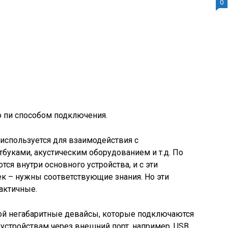
0
:
 пи способом подключения.
 используется для взаимодействия с
буками, акустическим оборудованием и т.д. По
тся внутри основного устройства, и с эти
к – нужны соответствующие знания. Но эти
актичные.
ой негабаритные девайсы, которые подключаются
 устройствам через внешний порт, например, USB,