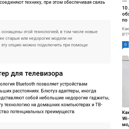
соединяют технику, при этом обеспечивая связь
10
об
по
Как
 оснащены этой технологией, в том числе новые
IPT
ее старые или недорогие модели не
о эту опцию можно подключить при помощи
0
тер для телевизора
ология Bluetooth позволяет устройствам
льших расстояниях. Блютуз адаптеры, иногда
едставляют собой небольшие недорогие гаджеты,
ту технологию на домашних компьютерах и ТВ-
ество потенциальных преимуществ
Ка
Wi
мо