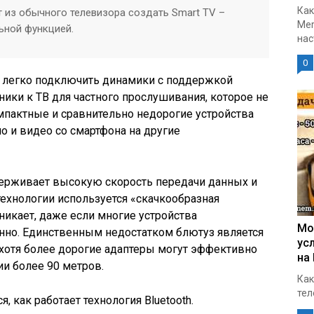
Как
т из обычного телевизора создать Smart TV –
Mer
ьной функцией.
нас
0
 легко подключить динамики с поддержкой
ики к ТВ для частного прослушивания, которое не
пактные и сравнительно недорогие устройства
 и видео со смартфона на другие
держивает высокую скорость передачи данных и
технологии используется «скачкообразная
никает, даже если многие устройства
Мо
но. Единственным недостатком блютуз является
ус
 хотя более дорогие адаптеры могут эффективно
на
и более 90 метров.
Как
тел
, как работает технология Bluetooth.