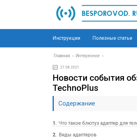
Инструкции
Полезные статьи
Главная
›
Интересное
›
27.08.2021
Новости события об
TechnoPlus
Содержание
1
Что такое блютуз адаптер для те
2
Виды адаптеров