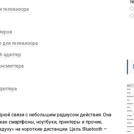
т
я телевизора
теров
р для телевизора
th адаптер
ансмиттера
даптера
одной связи с небольшим радиусом действия. Она
как смартфоны, ноутбуки, принтеры и прочие,
духу» на короткие дистанции. Цель Bluetooth —