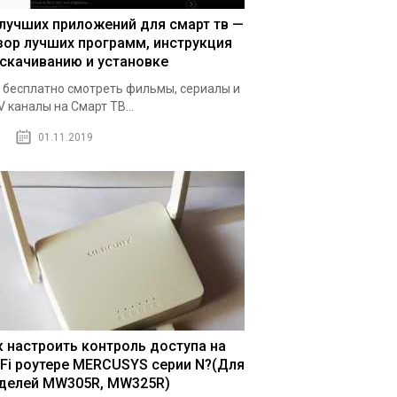
 лучших приложений для смарт тв —
зор лучших программ, инструкция
 скачиванию и установке
 бесплатно смотреть фильмы, сериалы и
V каналы на Смарт ТВ...
01.11.2019
к настроить контроль доступа на
-Fi роутере MERCUSYS серии N?(Для
делей MW305R, MW325R)