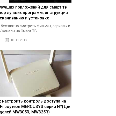
 лучших приложений для смарт тв —
зор лучших программ, инструкция
 скачиванию и установке
 бесплатно смотреть фильмы, сериалы и
V каналы на Смарт ТВ...
01.11.2019
к настроить контроль доступа на
-Fi роутере MERCUSYS серии N?(Для
делей MW305R, MW325R)