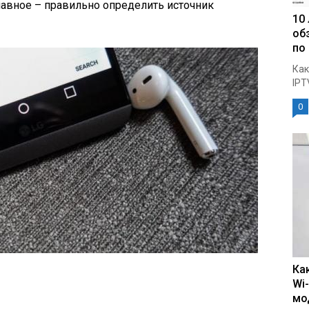
лавное – правильно определить источник
10
об
по
Как
IPT
0
Ка
Wi
мо