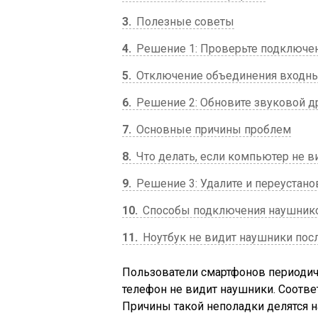
3
Полезные советы
4
Решение 1: Проверьте подключе
5
Отключение объединения входных
6
Решение 2: Обновите звуковой д
7
Основные причины проблем
8
Что делать, если компьютер не в
9
Решение 3: Удалите и переустано
10
Способы подключения наушнико
11
Ноутбук не видит наушники пос
Пользователи смартфонов периодиче
телефон не видит наушники. Соответ
Причины такой неполадки делятся н