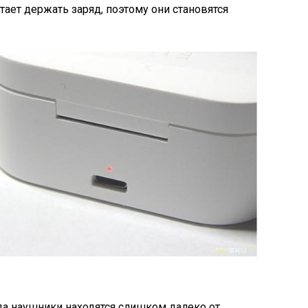
стает держать заряд, поэтому они становятся
гда наушники находятся слишком далеко от