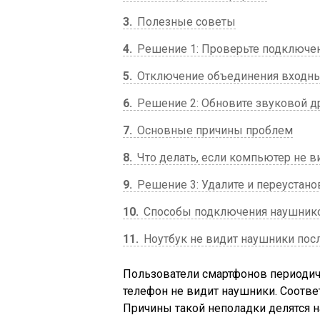
3
Полезные советы
4
Решение 1: Проверьте подключе
5
Отключение объединения входных
6
Решение 2: Обновите звуковой д
7
Основные причины проблем
8
Что делать, если компьютер не в
9
Решение 3: Удалите и переустано
10
Способы подключения наушнико
11
Ноутбук не видит наушники пос
Пользователи смартфонов периодиче
телефон не видит наушники. Соответ
Причины такой неполадки делятся н