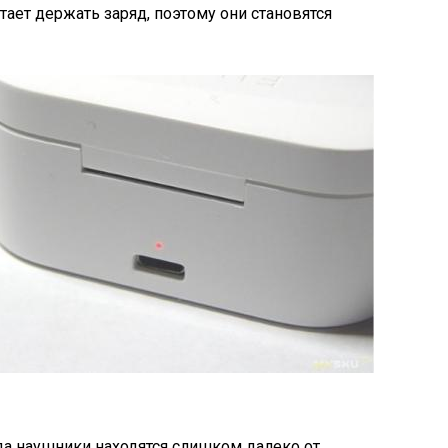
стает держать заряд, поэтому они становятся
гда наушники находятся слишком далеко от