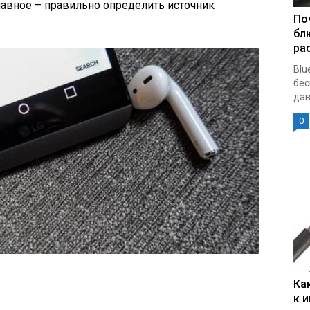
лавное – правильно определить источник
По
бл
ра
Blu
бес
дав
0
Ка
к 