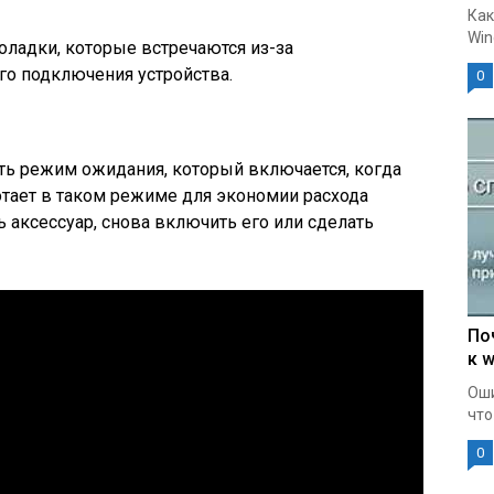
Как
Win
ладки, которые встречаются из-за
го подключения устройства.
0
ть режим ожидания, который включается, когда
ботает в таком режиме для экономии расхода
 аксессуар, снова включить его или сделать
По
к w
Оши
что
0