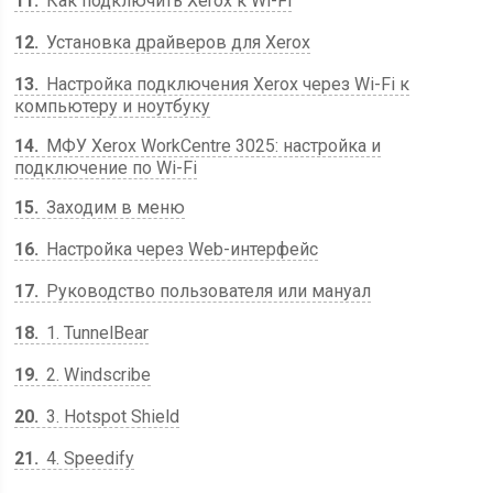
11
Как подключить Xerox к Wi-Fi
12
Установка драйверов для Xerox
13
Настройка подключения Xerox через Wi-Fi к
компьютеру и ноутбуку
14
МФУ Xerox WorkCentre 3025: настройка и
подключение по Wi-Fi
15
Заходим в меню
16
Настройка через Web-интерфейс
17
Руководство пользователя или мануал
18
1. TunnelBear
19
2. Windscribe
20
3. Hotspot Shield
21
4. Speedify