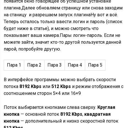
появится окно говорящее об успешной установке
плагина.Далее обновляем страницу или снова заходим
на станицу и разрешаем запуск плагинаНу вот и всё.
Теперь осталось только ввести логин и пароль (список
будет ниже в статье), и можно смотреть что
показывает ваша камера.Пары логин-пароль. Если не
можете зайти, значит кто-то другой пользуется данной
парой, попробуйте другую.
Пара 1
Пара 2
Пара 3
Пара 4
Пара 5
В интерфейсе программы можно выбрать скорости
потока
8192 Kbps
или
512 Kbps
и режим отображения с
соотношением сторон 5×4 или 16×9
Поток выбирается кнопками слева сверху.
Круглая
кнопка
— основной поток
8192 Kbps
,
квадратная
кнопка
— дополнительный и низко скоростной поток
512 Kbps