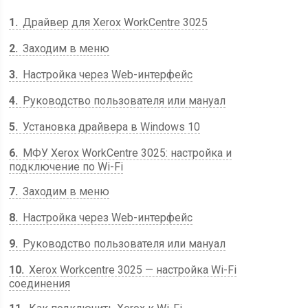
1
Драйвер для Xerox WorkCentre 3025
2
Заходим в меню
3
Настройка через Web-интерфейс
4
Руководство пользователя или мануал
5
Установка драйвера в Windows 10
6
МФУ Xerox WorkCentre 3025: настройка и
подключение по Wi-Fi
7
Заходим в меню
8
Настройка через Web-интерфейс
9
Руководство пользователя или мануал
10
Xerox Workcentre 3025 — настройка Wi-Fi
соединения