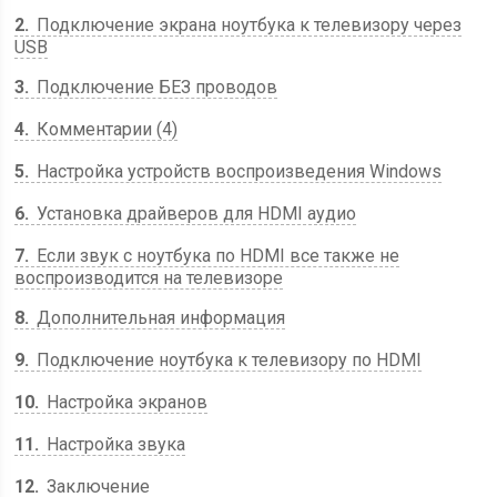
2
Подключение экрана ноутбука к телевизору через
USB
3
Подключение БЕЗ проводов
4
Комментарии (4)
5
Настройка устройств воспроизведения Windows
6
Установка драйверов для HDMI аудио
7
Если звук с ноутбука по HDMI все также не
воспроизводится на телевизоре
8
Дополнительная информация
9
Подключение ноутбука к телевизору по HDMI
10
Настройка экранов
11
Настройка звука
12
Заключение