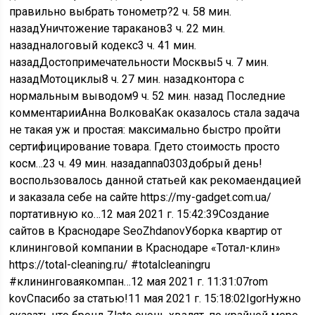
правильно выбрать тонометр?
2 ч. 58 мин.
назад
Уничтожение тараканов
3 ч. 22 мин.
назад
налоговый кодекс
3 ч. 41 мин.
назад
Достопримечательности Москвы
5 ч. 7 мин.
назад
Мотоциклы
8 ч. 27 мин. назад
контора с
нормальным выводом
9 ч. 52 мин. назад
Последние
комментарииАнна ВолковаКак оказалось стала задача
не такая уж и простая: максимально быстро пройти
сертифицирование товара. Гдето стоимость просто
косм…
23 ч. 49 мин. назад
anna0303добрый день!
воспользовалось данной статьей как рекомаендацией
и заказала себе на сайте https://my-gadget.com.ua/
портативную ко…
12 мая 2021 г. 15:42:39
Создание
сайтов в Краснодаре SeoZhdanovУборка квартир от
клининговой компании в Краснодаре «Тотал-клин»
https://total-cleaning.ru/ #totalcleaningru
#клининговаякомпан…
12 мая 2021 г. 11:31:07
rom
kovСпасибо за статью!
11 мая 2021 г. 15:18:02
IgorНужно