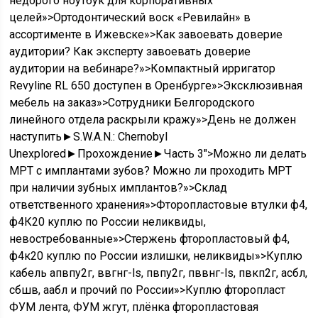
недорого ноутбук для корпоративных
целей»>Ортодонтический воск «Ревилайн» в
ассортименте в Ижевске»>Как завоевать доверие
аудитории? Как эксперту завоевать доверие
аудитории на вебинаре?»>Компактный ирригатор
Revyline RL 650 доступен в Оренбурге»>Эксклюзивная
мебель на заказ»>Сотрудники Белгородского
линейного отдела раскрыли кражу»>День не должен
наступить►S.W.A.N.: Chernobyl
Unexplored►Прохождение►Часть 3″>Можно ли делать
МРТ с имплантами зубов? Можно ли проходить МРТ
при наличии зубных имплантов?»>Склад
ответственного хранения»>Фторопластовые втулки ф4,
ф4К20 куплю по России неликвиды,
невостребованные»>Стержень фторопластовый ф4,
ф4к20 куплю по России излишки, неликвиды»>Куплю
кабель апвпу2г, ввгнг-ls, пвпу2г, пввнг-ls, пвкп2г, асбл,
сбшв, аабл и прочий по России»>Куплю фторопласт
ФУМ лента, ФУМ жгут, плёнка фторопластовая