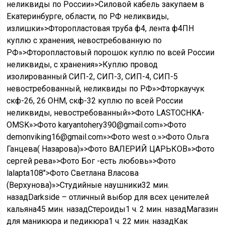
неликвиды по России»>Силовой кабель закупаем в
Екатеринбурге, области, по РФ неликвиды,
излишки»>Фторопластовая труба ф4, лента ф4ПН
куплю с хранения, невостребованную по
РФ»>Фторопластовый порошок куплю по всей России
неликвиды, с хранения»>Куплю провод
изолированный СИП-2, СИП-3, СИП-4, СИП-5
невостребованный, неликвиды по РФ»>Фторкаучук
скф-26, 26 ОНМ, скф-32 куплю по всей России
неликвиды, невостребованный»>Фото LASTOCHKA-
OMSK»>Фото karyantohery390@gmail.com»>Фото
demonviking16@gmail.com»>Фото west o.»>Фото Ольга
Ганцева( Назарова)»>Фото ВАЛЕРИЙ ЦАРЬКОВ»>Фото
сергей рева»>Фото Бог -есть любовь»>Фото
lalapta108″>Фото Светлана Власова
(Верхунова)»>Студийные наушники
32 мин.
назад
Darkside – отличный выбор для всех ценителей
кальяна
45 мин. назад
Стероиды
1 ч. 2 мин. назад
Магазин
для маникюра и педикюра
1 ч. 22 мин. назад
Как