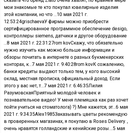
сказать что бренд Zlato очень хвалят, по крайней мере
мои знакомые те кто покупал ювелирные изделия
этой компании, но что …
10 мая 2021 г.
12:53:24
grischaevaУ фирмы можно приобрести
сертифицированное программное обеспечение desigo,
контроллеры siemens, датчики и другое оборудование
…
8 мая 2021 г. 22:31:27
rom kovСкажу, что обязательно
нужно изучить как можно больше информации и
обзоры почитать в интернете о разных букмекерских
конторах, к…
7 мая 2021 г. 9:40:28
rom kovК сожалению,
банки кредиты выдают только тем, у кого высокий
оклад, местная прописка, официальный доход. Если
этого у вас нет, т…
7 мая 2021 г. 6:46:35
Лилия
РазумовскаяПриятный молодой человек и
познавательное видео! У меня племяшка как раз хочет
пойти учиться на стоматолога) ?) Мне кажется, эт…
6 мая
2021 г. 9:34:35
Alex1985Заказывать цветы рекомендую
в проверенных магазинах, я покупаю в Roses Delivery. ,
очень нравятся голландские и кенийские розы….
5 мая