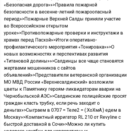
«Безопасная дорога»»>Правила пожарной
безопасности в весенне-летний пожароопасный
период»>Пожарные Верхней Салды приняли участие
во Всероссийском открытом
уроке»>Противопожарные проверки и инструктажи в
храмах перед Пасхой»>Итоги оперативно-
профилактического мероприятия «Тонировка»»>О
новых возможностях и перспективах развития
«Титановой долины»»>Салдинцы все чаще становятся
жертвами мошенников с сайтов
объявлений»>Представители ветеранской организации
МО МВД России «Верхнесалдинский» возложили
цветы к Памятнику героям-ликвидаторам аварии на
Чернобыльской АЭС»>Салдинские полицейские просят
граждан класть трубку, если речь заходит о
деньгах»>Сыграем в 0707 = Теле2 = (:ХоХмА:) едем в
Москву»>Компактный ирригатор RL 210 от Revyline с
быстрой доставкой в Сочи»>Можно ли купить