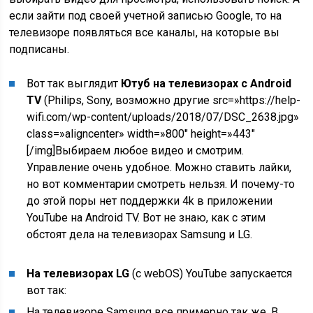
если зайти под своей учетной записью Google, то на
телевизоре появляться все каналы, на которые вы
подписаны.
Вот так выглядит
Ютуб на телевизорах с Android
TV
(Philips, Sony, возможно другие src=»https://help-
wifi.com/wp-content/uploads/2018/07/DSC_2638.jpg»
class=»aligncenter» width=»800″ height=»443″
[/img]Выбираем любое видео и смотрим.
Управление очень удобное. Можно ставить лайки,
но вот комментарии смотреть нельзя. И почему-то
до этой поры нет поддержки 4k в приложении
YouTube на Android TV. Вот не знаю, как с этим
обстоят дела на телевизорах Samsung и LG.
На телевизорах LG
(с webOS) YouTube запускается
вот так:
На телевизоре Samsung все примерно так же. В