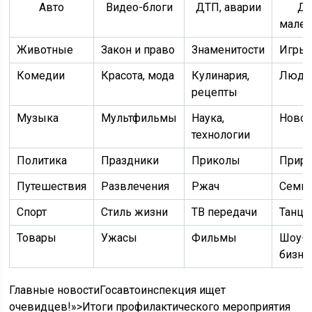
Авто
Видео-блоги
ДТП, аварии
Дл
мален
Животные
Закон и право
Знаменитости
Игры
Комедии
Красота, мода
Кулинария,
Люди
рецепты
Музыка
Мультфильмы
Наука,
Новос
технологии
Политика
Праздники
Приколы
Приро
Путешествия
Развлечения
Ржач
Семь
Спорт
Стиль жизни
ТВ передачи
Танц
Товары
Ужасы
Фильмы
Шоу-
бизне
Главные новостиГосавтоинспекция ищет
очевидцев!»>Итоги профилактического мероприятия