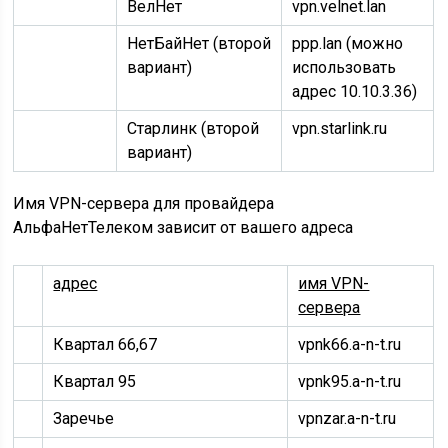
ВелНет
vpn.velnet.lan
НетБайНет (второй
ppp.lan (можно
вариант)
использовать
адрес
10.10.3.36)
Старлинк (второй
vpn.starlink.ru
вариант)
Имя VPN-сервера для провайдера
АльфаНетТелеком зависит от вашего адреса
адрес
имя VPN-
сервера
Квартал 66,67
vpnk66.a-n-t.ru
Квартал 95
vpnk95.a-n-t.ru
Заречье
vpnzar.a-n-t.ru