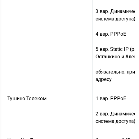
3 вар.
Динамическ
система доступа)
4 вар.
PPPoE
5 вар.
Static IP
(ра
Останкино и Алек
обязательно:
прив
адресу
Тушино Телеком
1 вар.
PPPoE
2 вар.
Динамическ
система доступа)