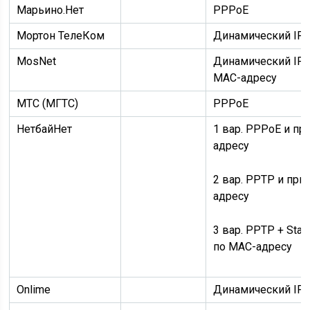
Марьино.Нет
PPPoE
Мортон ТелеКом
Динамический IP
MosNet
Динамический IP
MAC-адресу
МТС (МГТС)
PPPoE
НетбайНет
1 вар.
PPPoE
и
пр
адресу
2 вар.
PPTP
и
при
адресу
3 вар.
PPTP + Stati
по MAC-адресу
Onlime
Динамический IP