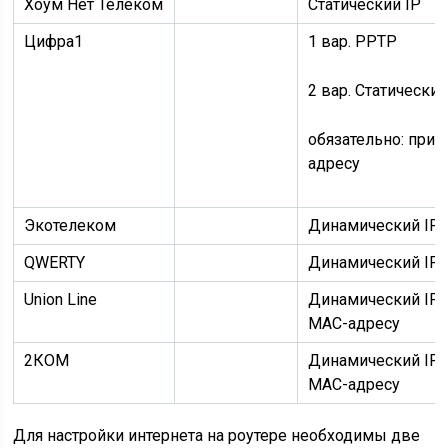
Хоум Нет Телеком
Статический IP
Цифра1
1 вар.
PPTP
2 вар.
Статический
обязательно:
прив
адресу
Экотелеком
Динамический IP
QWERTY
Динамический IP
Union Line
Динамический IP
MAC-адресу
2КОМ
Динамический IP
MAC-адресу
Для настройки интернета на роутере необходимы две