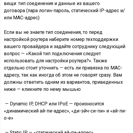
вещи: тип соединения и данные из вашего
договора (пара логин-пароль, статический IP-адрес и/
или МАС-адрес)
Если вы не знаете тип соединения, то перед
настройкой роутера наберите номер техподдержки
вашего провайдера и задайте сотруднику следующий
вопрос — «Какой
тип подключения
следует
использовать для настройки роутера?». Также
отдельно стоит уточнить — есть ли
привязка по MAC-
адресу
, так как иногда об этом не говорят сразу. Вам
должны ответить одним из вариантов, приведенных
ниже — кликните по нему мышью
—
Dynamic IP
, DHCP или IPoE — произносится
«динамический ай-пи-адрес», «ди-эйч-си-пи» и «ай-пи-
о-е»
—
Static IP
— «статический ай-пи-адрес»