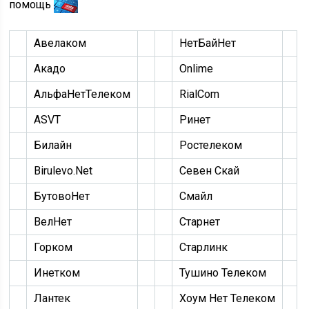
помощь
Авелаком
НетБайНет
Акадо
Onlime
АльфаНетТелеком
RialCom
ASVT
Ринет
Билайн
Ростелеком
Birulevo.Net
Севен Скай
БутовоНет
Смайл
ВелНет
Старнет
Горком
Старлинк
Инетком
Тушино Телеком
Лантек
Хоум Нет Телеком