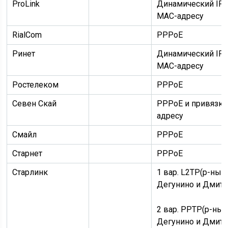
ProLink
Динамический IP
MAC-адресу
RialCom
PPPoE
Ринет
Динамический IP
MAC-адресу
Ростелеком
PPPoE
Севен Скай
PPPoE
и
привязка
адресу
Смайл
PPPoE
Старнет
PPPoE
Старлинк
1 вар.
L2TP
(р-ны 
Дегунино и Дмитр
2 вар.
PPTP
(р-ны
Дегунино и Дмитр