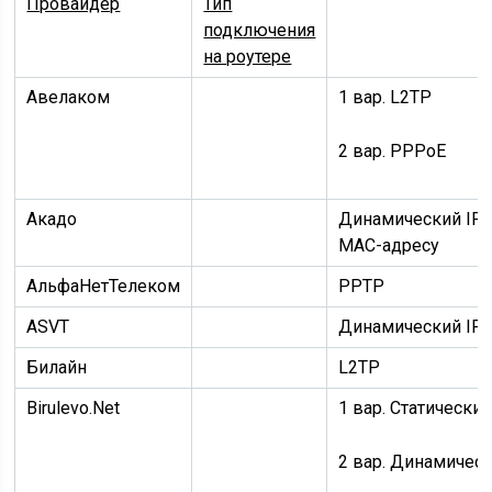
Провайдер
Тип
подключения
на роутере
Авелаком
1 вар.
L2TP
2 вар.
PPPoE
Акадо
Динамический IP
MAC-адресу
АльфаНетТелеком
PPTP
ASVT
Динамический IP
Билайн
L2TP
Birulevo.Net
1 вар.
Статический
2 вар.
Динамическ