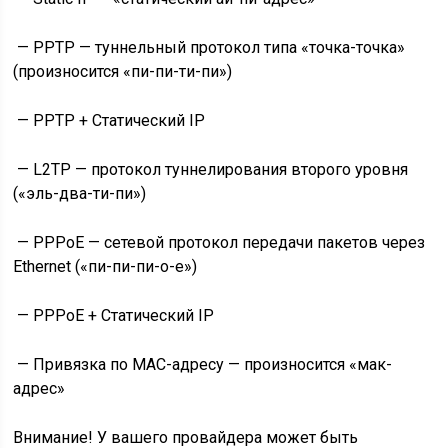
—
PPTP
— туннельный протокол типа «точка-точка»
(произносится «пи-пи-ти-пи»)
—
PPTP + Статический IP
—
L2TP
— протокол туннелирования второго уровня
(«эль-два-ти-пи»)
—
PPPoE
— сетевой протокол передачи пакетов через
Ethernet («пи-пи-пи-о-е»)
—
PPPoE + Статический IP
—
Привязка по МАС-адресу
— произносится «мак-
адрес»
Внимание! У вашего провайдера может быть