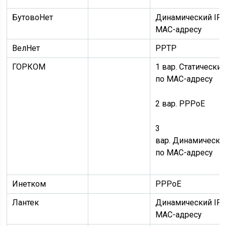
БутовоНет
Динамический IP
MAC-адресу
ВелНет
PPTP
ГОРКОМ
1 вар.
Статический
по MAC-адресу
2 вар.
PPPoE
3
вар.
Динамически
по MAC-адресу
Инетком
PPPoE
Лантек
Динамический IP
MAC-адресу