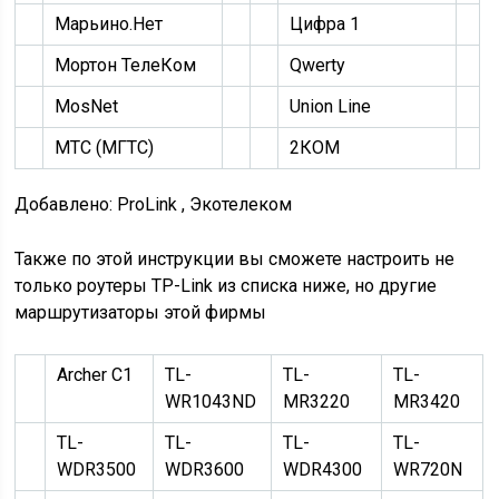
Марьино.Нет
Цифра 1
Мортон ТелеКом
Qwerty
MosNet
Union Line
МТС (МГТС)
2КОМ
Добавлено: ProLink , Экотелеком
Также по этой инструкции вы сможете настроить не
только роутеры TP-Link из списка ниже, но другие
маршрутизаторы этой фирмы
Archer C1
TL-
TL-
TL-
WR1043ND
MR3220
MR3420
TL-
TL-
TL-
TL-
WDR3500
WDR3600
WDR4300
WR720N