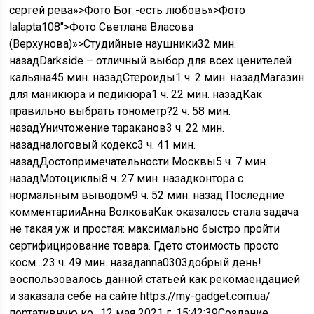
сергей рева»>Фото Бог -есть любовь»>Фото
lalapta108″>Фото Светлана Власова
(Верхунова)»>Студийные наушники
32 мин.
назад
Darkside – отличный выбор для всех ценителей
кальяна
45 мин. назад
Стероиды
1 ч. 2 мин. назад
Магазин
для маникюра и педикюра
1 ч. 22 мин. назад
Как
правильно выбрать тонометр?
2 ч. 58 мин.
назад
Уничтожение тараканов
3 ч. 22 мин.
назад
налоговый кодекс
3 ч. 41 мин.
назад
Достопримечательности Москвы
5 ч. 7 мин.
назад
Мотоциклы
8 ч. 27 мин. назад
контора с
нормальным выводом
9 ч. 52 мин. назад
Последние
комментарииАнна ВолковаКак оказалось стала задача
не такая уж и простая: максимально быстро пройти
сертифицирование товара. Гдето стоимость просто
косм…
23 ч. 49 мин. назад
anna0303добрый день!
воспользовалось данной статьей как рекомаендацией
и заказала себе на сайте https://my-gadget.com.ua/
портативную ко…
12 мая 2021 г. 15:42:39
Создание