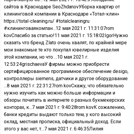
сайтов в Краснодаре SeoZhdanovУборка квартир от
клининговой компании в Краснодаре «Тотал-клин»
https://total-cleaning.ru/ #totalcleaningru
#клининговаякомпан…
12 мая 2021 г. 11:31:07
rom
kovСпасибо за статью!
11 мая 2021 г. 15:18:02
IgorНужно
сказать что бренд Zlato очень хвалят, по крайней мере
мои знакомые те кто покупал ювелирные изделия
этой компании, но что …
10 мая 2021 г.
12:53:24
grischaevaУ фирмы можно приобрести
сертифицированное программное обеспечение desigo,
контроллеры siemens, датчики и другое оборудование
…
8 мая 2021 г. 22:31:27
rom kovСкажу, что обязательно
нужно изучить как можно больше информации и
обзоры почитать в интернете о разных букмекерских
конторах, к…
7 мая 2021 г. 9:40:28
rom kovК сожалению,
банки кредиты выдают только тем, у кого высокий
оклад, местная прописка, официальный доход. Если
этого у вас нет, т…
7 мая 2021 г. 6:46:35
Лилия