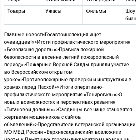
Товары
Ужасы
Фильмы
Шоу-
бизне
Главные новостиГосавтоинспекция ищет
очевидцев!»>Итоги профилактического мероприятия
«Безопасная дорога»»>Правила пожарной
безопасности в весенне-летний пожароопасный
период»>Пожарные Верхней Салды приняли участие
во Всероссийском открытом
уроке»>Противопожарные проверки и инструктажи в
храмах перед Пасхой»>Итоги оперативно-
профилактического мероприятия «Тонировка»»>О
новых возможностях и перспективах развития
«Титановой долины»»>Салдинцы все чаще становятся
жертвами мошенников с сайтов
объявлений»>Представители ветеранской организации
МО МВД России «Верхнесалдинский» возложили
цветы к Памятнику героям-ликвидаторам аварии на