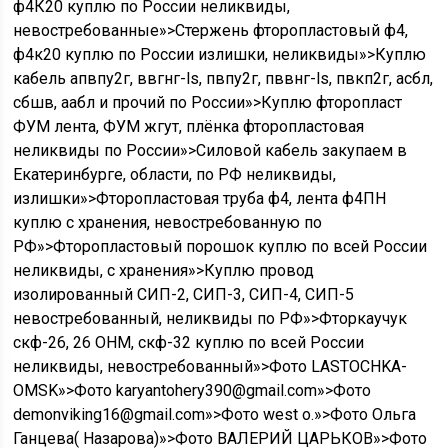
ф4К20 куплю по России неликвиды,
невостребованные»>Стержень фторопластовый ф4,
ф4к20 куплю по России излишки, неликвиды»>Куплю
кабель апвпу2г, ввгнг-ls, пвпу2г, пввнг-ls, пвкп2г, асбл,
сбшв, аабл и прочий по России»>Куплю фторопласт
ФУМ лента, ФУМ жгут, плёнка фторопластовая
неликвиды по России»>Силовой кабель закупаем в
Екатеринбурге, области, по РФ неликвиды,
излишки»>Фторопластовая труба ф4, лента ф4ПН
куплю с хранения, невостребованную по
РФ»>Фторопластовый порошок куплю по всей России
неликвиды, с хранения»>Куплю провод
изолированный СИП-2, СИП-3, СИП-4, СИП-5
невостребованный, неликвиды по РФ»>Фторкаучук
скф-26, 26 ОНМ, скф-32 куплю по всей России
неликвиды, невостребованный»>Фото LASTOCHKA-
OMSK»>Фото karyantohery390@gmail.com»>Фото
demonviking16@gmail.com»>Фото west o.»>Фото Ольга
Ганцева( Назарова)»>Фото ВАЛЕРИЙ ЦАРЬКОВ»>Фото