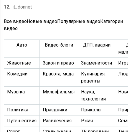
12
it_donnet
Все видеоНовые видеоПопулярные видеоКатегории
видео
Авто
Видео-блоги
ДТП, аварии
Дл
мален
Животные
Закон и право
Знаменитости
Игры
Комедии
Красота, мода
Кулинария,
Люди
рецепты
Музыка
Мультфильмы
Наука,
Новос
технологии
Политика
Праздники
Приколы
Приро
Путешествия
Развлечения
Ржач
Семь
Спорт
Стиль жизни
ТВ передачи
Танц