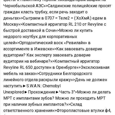
Чернобыльской АЭС»>Салдинские полицейские просят
граждан класть трубку, если речь заходит о
деньгах»>Сыграем в 0707 = Теле2 = (:ХоХмА:) едем в
Москву»>Компактный ирригатор RL 210 от Revyline с
быстрой доставкой в Сочи»>Можно ли купить
недорого ноутбук для корпоративных
целей»>Ортодонтический воск «Ревилайн» в
ассортименте в Ижевске»>Как завоевать доверие
аудитории? Как эксперту завоевать доверие
аудитории на вебинаре?»>Компактный ирригатор
Revyline RL 650 доступен в Оренбурге»>Эксклюзивная
мебель на заказ»>Сотрудники Белгородского
линейного отдела раскрыли кражу»>День не должен
наступить►S.W.A.N.: Chernobyl
Unexplored►Прохождение►Часть 3″>Можно ли делать
МРТ с имплантами зубов? Можно ли проходить МРТ
при наличии зубных имплантов?»>Склад
ответственного хранения»>Фторопластовые втулки ф4,