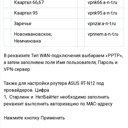
Квартал 66,67
vpnk66.a-n-t.ru
Квартал 95
vpnk95.a-n-t.ru
Заречье
vpnzar.a-n-t.ru
Новоивановское,
vpnnem.a-n-t.ru
Немчиновка
В реквизите Тип WAN-подключения выбираем «PPTP»,
а затем заполняем поля Имя пользователя, Пароль и
VPN-сервер
Также для настройки роутера ASUS RT-N12 под
провайдеров Цифра
1, Старлинк и НетБайНет необходимо заполнить
реквизит выполнить
авторизацию по MAC-адресу
Нажмите кнопку Применить