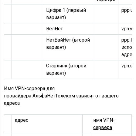
Цифра 1 (первый
ppp.ult
вариант)
ВелНет
vpn.vel
НетБайНет (второй
ppp.l
вариант)
испол
адре
Старлинк (второй
vpn.sta
вариант)
Имя VPN-сервера для
провайдера АльфаНетТелеком зависит от вашего
адреса
адрес
имя VPN-
сервера