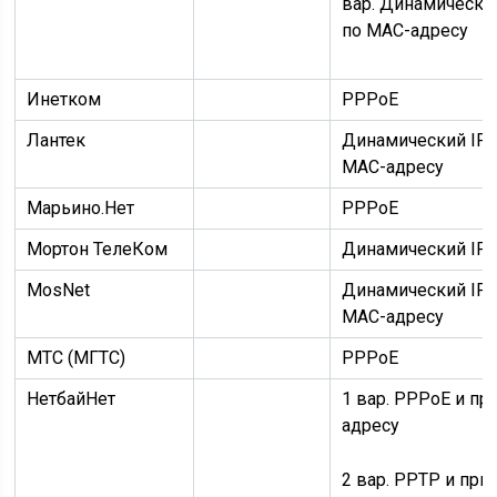
вар.
Динамически
по MAC-адресу
Инетком
PPPoE
Лантек
Динамический IP
MAC-адресу
Марьино.Нет
PPPoE
Мортон ТелеКом
Динамический IP
MosNet
Динамический IP
MAC-адресу
МТС (МГТС)
PPPoE
НетбайНет
1 вар.
PPPoE
и
пр
адресу
2 вар.
PPTP
и
при