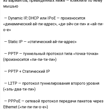
из вариантов, приведенных ниже — кликните по нему
мышью
—
Dynamic IP
, DHCP или IPoE — произносится
«динамический ай-пи-адрес», «ди-эйч-си-пи» и «ай-пи-
о-е»
—
Static IP
— «статический ай-пи-адрес»
—
PPTP
— туннельный протокол типа «точка-точка»
(произносится «пи-пи-ти-пи»)
—
PPTP + Статический IP
—
L2TP
— протокол туннелирования второго уровня
(«эль-два-ти-пи»)
—
PPPoE
— сетевой протокол передачи пакетов через
Ethernet («пи-пи-пи-о-е»)