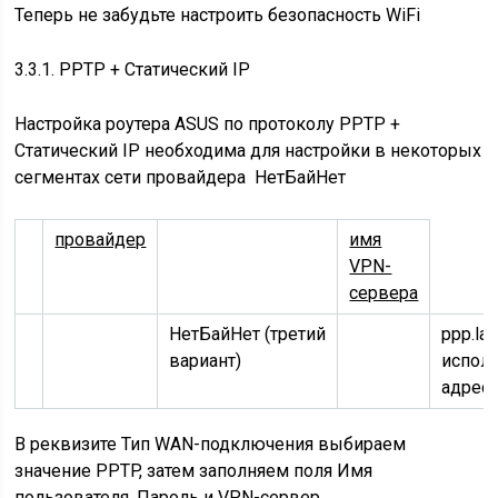
Теперь не забудьте
настроить безопасность WiFi
3.3.1. PPTP + Статический IP
Настройка роутера ASUS по протоколу PPTP +
Статический IP необходима для настройки в некоторых
сегментах сети провайдера НетБайНет
провайдер
имя
VPN-
сервера
НетБайНет (третий
ppp.la
вариант)
испол
адрес
В реквизите Тип WAN-подключения выбираем
значение PPTP, затем заполняем поля Имя
пользователя, Пароль и VPN-сервер