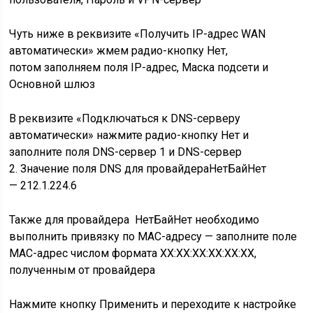
Чуть ниже в реквизите «Получить IP-адрес WAN
автоматически» жмем радио-кнопку Нет,
потом заполняем поля IP-адрес, Маска подсети и
Основной шлюз
В реквизите «Подключаться к DNS-серверу
автоматически» нажмите радио-кнопку Нет и
заполните поля DNS-сервер 1 и DNS-сервер
2. Значение поля DNS для провайдераНетБайНет
— 212.1.224.6
Также для провайдера НетБайНет необходимо
выполнить привязку по MAC-адресу — заполните поле
MAC-адрес числом формата XX:XX:XX:XX:XX:XX,
полученным от провайдера
Нажмите кнопку Применить и переходите к
настройке