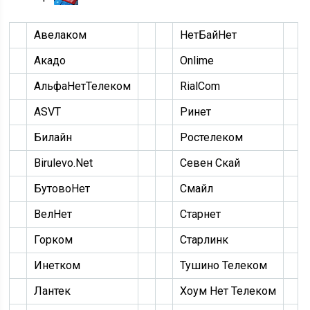
Авелаком
НетБайНет
Акадо
Onlime
АльфаНетТелеком
RialCom
ASVT
Ринет
Билайн
Ростелеком
Birulevo.Net
Севен Скай
БутовоНет
Смайл
ВелНет
Старнет
Горком
Старлинк
Инетком
Тушино Телеком
Лантек
Хоум Нет Телеком