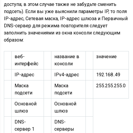
доступа; в этом случае также не забудьте
сменить
подсеть
). Если вы уже выяснили параметры IP, то поля
IP-адрес, Сетевая маска, IP-адрес шлюза и Первичный
DNS-сервер для режима повторителя следует
заполнить значениями из окна консоли следующим
образом:
веб-
название в
значение
интерфейс
консоли
IP-адрес
IPv4-адрес
192.168..
49
Маска
Маска
255.255.255.0
подсети
подсети
Основной
Основной
шлюз
шлюз
DNS-
DNS-
сервер 1
серверы