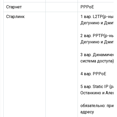
Старнет
PPPoE
Старлинк
1 вар.
L2TP
(р-ны 
Дегунино и Дмитр
2 вар.
PPTP
(р-ны
Дегунино и Дмитр
3 вар.
Динамическ
система доступа)
4 вар.
PPPoE
5 вар.
Static IP
(ра
Останкино и Алек
обязательно:
прив
адресу