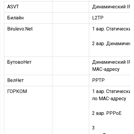
ASVT
Динамический IP
Билайн
L2TP
Birulevo.Net
1 вар.
Статический
2 вар.
Динамическ
БутовоНет
Динамический IP
MAC-адресу
ВелНет
PPTP
ГОРКОМ
1 вар.
Статический
по MAC-адресу
2 вар.
PPPoE
3