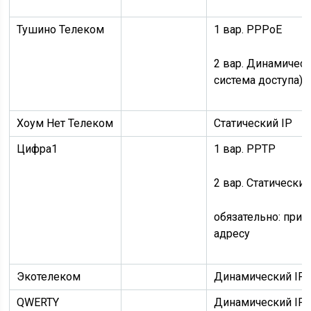
Тушино Телеком
1 вар.
PPPoE
2 вар.
Динамическ
система доступа)
Хоум Нет Телеком
Статический IP
Цифра1
1 вар.
PPTP
2 вар.
Статический
обязательно:
прив
адресу
Экотелеком
Динамический IP
QWERTY
Динамический IP