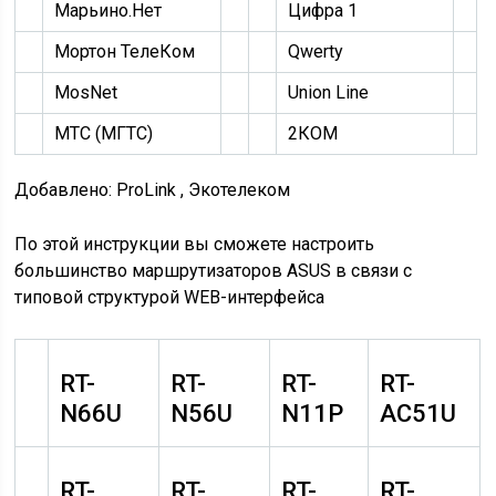
Марьино.Нет
Цифра 1
Мортон ТелеКом
Qwerty
MosNet
Union Line
МТС (МГТС)
2КОМ
Добавлено: ProLink , Экотелеком
По этой инструкции вы сможете настроить
большинство маршрутизаторов ASUS в связи с
типовой структурой WEB-интерфейса
RT-
RT-
RT-
RT-
N66U
N56U
N11P
AC51U
RT-
RT-
RT-
RT-