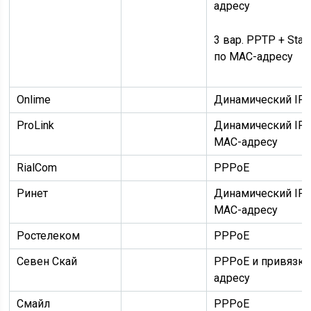
адресу
3 вар.
PPTP + Stati
по MAC-адресу
Onlime
Динамический IP
ProLink
Динамический IP
MAC-адресу
RialCom
PPPoE
Ринет
Динамический IP
MAC-адресу
Ростелеком
PPPoE
Севен Скай
PPPoE
и
привязка
адресу
Смайл
PPPoE