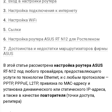
2
Вход в настройки роутера
3
Настройка подключения к интернету
4
Настройка WiFi
5
Сылки
6
Настройка роутера ASUS RT N12 для Ростелеком
7
Достоинства и недостатки маршрутизаторов фирмы
ASUS
В этой статье рассмотрена
настройка роутера ASUS
RT-N12 под любого провайдера, предоставляющего
услуги по
технологии Ethernet
, и с любым протоколом —
PPTP, PPPoE, L2TP, привязка по МАС-адресу и
установка динамического или статического IP-адреса,
а также в качестве
повторителя
(точки доступа,
репитера)