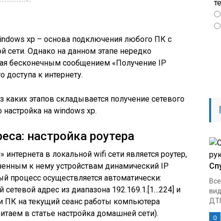
т
windows xp – основа подключения любого ПК с
й сети. Однако на данном этапе нередко
мая бесконечным сообщением «Получение IP
 доступа к интернету.
из каких этапов складывается получение сетевого
о настройка на windows xp.
еса: настройка роутера
 интернета в локальной wifi сети является роутер,
енным к нему устройствам динамический IP
Сп
ый процесс осуществляется автоматически:
Все
сетевой адрес из диапазона 192.169.1.[1…224] и
вид
и ПК на текущий сеанс работы компьютера
ДТП
итаем в статье настройка домашней сети).
0