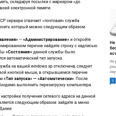
мать, складируя посылки с маркером «до
своей электронной памяти.
HCP сервера отвечает «почтовая» служба
троить который можно следующим образом:
авления»
—
«Администрирование»
и откройте
Не
ормированном перечне найдите строку с надписью
бе
обы
«Состояние»
данной службы было:
ест
лся автоматический тип запуска.
Не 
лужба на вашей windows xp отключена, следует
реш
нау
авой кнопкой мыши, в открывшемся перечне
ам
«Тип запуска» — «Автоматически»
. После
0
бходимо выполнить перезагрузку компьютера.
настройки получения сетевого адреса на данной
твляется следующим образом: зайдите в меню
 Далее: