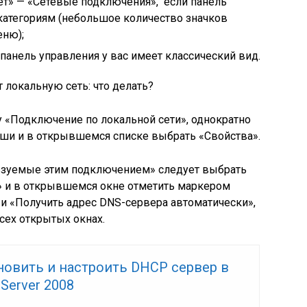
ет» — «Сетевые подключения», если панель
категориям (небольшое количество значков
еню);
панель управления у вас имеет классический вид.
 локальную сеть: что делать?
 «Подключение по локальной сети», однократно
ши и в открывшемся списке выбрать «Свойства».
ьзуемые этим подключением» следует выбрать
P» и в открывшемся окне отметить маркером
 и «Получить адрес DNS-сервера автоматически»,
сех открытых окнах.
новить и настроить DHCP сервер в
Server 2008