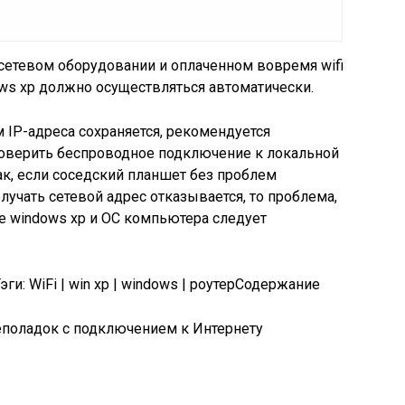
сетевом оборудовании и оплаченном вовремя wifi
ows xp должно осуществляться автоматически.
IP-адреса сохраняется, рекомендуется
проверить беспроводное подключение к локальной
Так, если соседский планшет без проблем
олучать сетевой адрес отказывается, то проблема,
те windows xp и ОС компьютера следует
и: WiFi | win xp | windows | роутер
Содержание
еполадок с подключением к Интернету