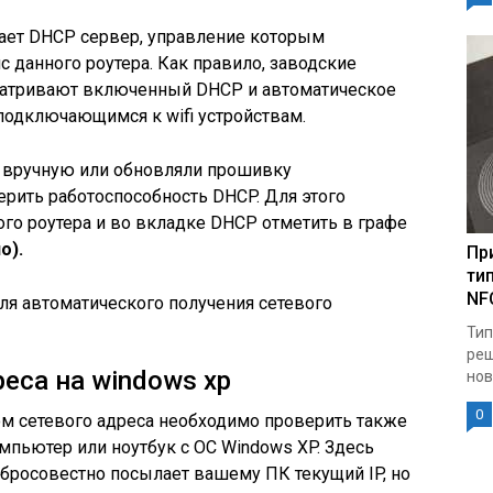
чает DHCP сервер, управление которым
 данного роутера. Как правило, заводские
матривают включенный DHCP и автоматическое
подключающимся к wifi устройствам.
р вручную или обновляли прошивку
рить работоспособность DHCP. Для этого
ого роутера и во вкладке DHCP отметить в графе
о).
Пр
ти
NF
я автоматического получения сетевого
Тип
реш
еса на windows xp
нов
0
ом сетевого адреса необходимо проверить также
мпьютер или ноутбук с ОС Windows XP. Здесь
обросовестно посылает вашему ПК текущий IP, но