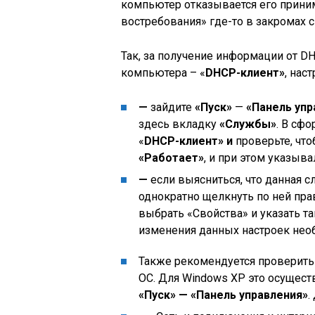
компьютер отказывается его прини
востребования» где-то в закромах 
Так, за получение информации от D
компьютера – «
DHCP-клиент»
, нас
—
зайдите
«Пуск»
—
«Панель упр
здесь вкладку
«Службы»
. В сф
«
DHCP-клиент» и
проверьте, чт
«Работает»
, и при этом указыва
—
если выясниться, что данная с
однократно щелкнуть по ней пр
выбрать «Свойства» и указать т
изменения данных настроек нео
Также рекомендуется проверить 
ОС. Для Windows XP это осущес
«Пуск» — «Панель управления»
.