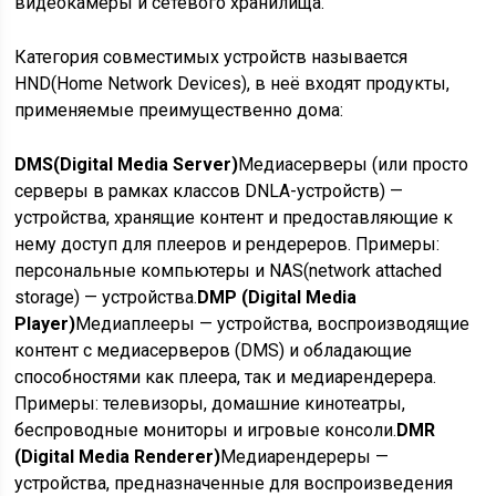
видеокамеры и сетевого хранилища.
Категория совместимых устройств называется
HND(Home Network Devices), в неё входят продукты,
применяемые преимущественно дома:
DMS(Digital Media Server)
Медиасерверы (или просто
серверы в рамках классов DNLA-устройств) —
устройства, хранящие контент и предоставляющие к
нему доступ для плееров и рендереров. Примеры:
персональные компьютеры и NAS(network attached
storage) — устройства.
DMP (Digital Media
Player)
Медиаплееры — устройства, воспроизводящие
контент с медиасерверов (DMS) и обладающие
способностями как плеера, так и медиарендерера.
Примеры: телевизоры, домашние кинотеатры,
беспроводные мониторы и игровые консоли.
DMR
(Digital Media Renderer)
Медиарендереры —
устройства, предназначенные для воспроизведения