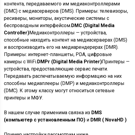
контента, передаваемого им медиаконтроллерами
(DMC) c медиасерверов (DMS). Примеры: телевизоры,
ресиверы, мониторы, акустические системы с
беспроводным интерфейсом.
DMC (Digital Media
Controller)
Медиаконтроллеры — устройства,
способные находить контент на медиасерверах (DMS)
и воспроизводить его на медиарендерерах (DMR).
Примеры: интернет-планшеты, PDA, цифровые
камеры с WiFi.
DMPr (Digital Media Printer)
Принтеры —
устройства, предоставляющие сервис печати.
Передавать распечатываемую информацию на них
способны медиаплееры (DMP) и медиаконтроллеры
(DMC). К этому классу могут относиться сетевые
принтеры и МФУ.
В нашем случае применима связка из
DMS
(компьютер с установленным ПО)
и
DMR ( NovaHD )
Пример настройки рассмотрим ниже.