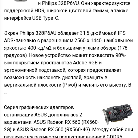
и Philips 328P6VU. Они характеризуются
поддержкой HDR, широкой цветовой гаммы, а также
интерфейса USB Type-C.
Экран Philips 328P6AU обладает 31,5-дюймовой IPS
ADS-панелью с разрешением 2560 х 1440, наибольшей
яркостью 400 кд/м2 и большими углами обзора (178
градусов). Новое устройство может похвастать 98%-
ым покрытием пространства Adobe RGB и
эргономичной подставкой, которая предоставляет
возможность наклонять дисплей, вращать в
вертикальной плоскости (Pivot) и менять его высоту. В
…
Серия графических адаптеров
организации ASUS дополнилась 2
вариантами: ASUS Radeon RX 560 (RX560-
2G) и ASUS Radeon RX 560 (RX560-4G). Между собой они
различаются размером предустановленной GDDR5-