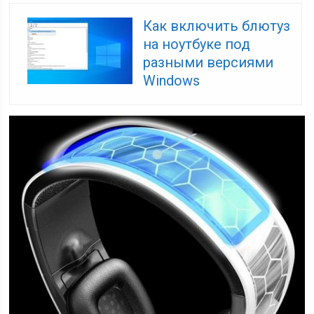
Как включить блютуз
на ноутбуке под
разными версиями
Windows