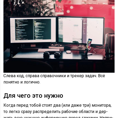
Сле­ва код, спра­ва спра­воч­ни­ки и тре­кер задач. Всё
понят­но и логично.
Для чего это нужно
Когда перед тобой сто­ят два (или даже три) мони­то­ра,
то лег­ко сра­зу рас­пре­де­лить рабо­чие обла­сти и дер­
жать всю нуж­ную инфор­ма­цию перед гла­за­ми. Напри­