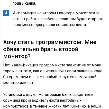
привыкания.
Инфор­ма­ция на вто­ром мони­то­ре может отвле­
кать от рабо­ты, осо­бен­но если там будет откры­то
окно мес­сен­дже­ра или новост­ная лента.
Хочу стать программистом. Мне
обязательно брать второй
монитор?
Нет, ква­ли­фи­ка­ция про­грам­ми­ста зави­сит не от мони­
то­ров, а от того, как он исполь­зу­ет свои зна­ния в коде.
Со вре­ме­нем вы сами пой­мё­те, нужен вам вто­рой
мони­тор или нет.
Установка с двумя мониторами была секретным
оружием производительности настольных
компьютеров в течение многих лет. Конечно, в наши