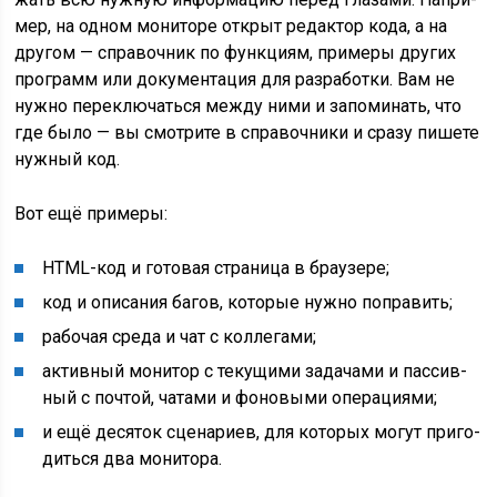
мер, на одном мони­то­ре открыт редак­тор кода, а на
дру­гом — спра­воч­ник по функ­ци­ям, при­ме­ры дру­гих
про­грамм или доку­мен­та­ция для раз­ра­бот­ки. Вам не
нуж­но пере­клю­чать­ся меж­ду ними и запо­ми­нать, что
где было — вы смот­ри­те в спра­воч­ни­ки и сра­зу пише­те
нуж­ный код.
Вот ещё примеры:
HTML-код и гото­вая стра­ни­ца в браузере;
код и опи­са­ния багов, кото­рые нуж­но поправить;
рабо­чая сре­да и чат с коллегами;
актив­ный мони­тор с теку­щи­ми зада­ча­ми и пас­сив­
ный с поч­той, чата­ми и фоно­вы­ми операциями;
и ещё деся­ток сце­на­ри­ев, для кото­рых могут при­го­
дить­ся два монитора.