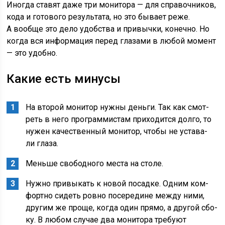
Ино­гда ста­вят даже три мони­то­ра — для спра­воч­ни­ков,
кода и гото­во­го резуль­та­та, но это быва­ет реже.
А вооб­ще это дело удоб­ства и при­выч­ки, конеч­но. Но
когда вся инфор­ма­ция перед гла­за­ми в любой момент
— это удобно.
Какие есть минусы
На вто­рой мони­тор нуж­ны день­ги. Так как смот­
реть в него про­грам­ми­стам при­хо­дит­ся дол­го, то
нужен каче­ствен­ный мони­тор, что­бы не уста­ва­
ли глаза.
Мень­ше сво­бод­но­го места на столе.
Нуж­но при­вы­кать к новой посад­ке. Одним ком­
форт­но сидеть ров­но посе­ре­дине меж­ду ними,
дру­гим же про­ще, когда один пря­мо, а дру­гой сбо­
ку. В любом слу­чае два мони­то­ра тре­бу­ют