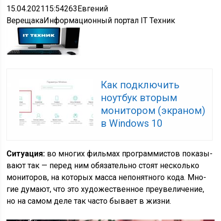
15.04.2021
15:54
263
Евгений
Верещака
Информационный портал IT Техник
Как подключить
ноутбук вторым
монитором (экраном)
в Windows 10
Ситу­а­ция:
во мно­гих филь­мах про­грам­ми­стов пока­зы­
ва­ют так — перед ним обя­за­тель­но сто­ят несколь­ко
мони­то­ров, на кото­рых мас­са непо­нят­но­го кода. Мно­
гие дума­ют, что это худо­же­ствен­ное пре­уве­ли­че­ние,
но на самом деле так часто быва­ет в жизни.