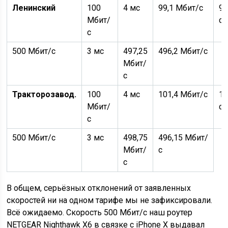
Ленинский
100
4 мс
99,1 Мбит/с
97
Мбит/
с
с
500 Мбит/с
3 мс
497,25
496,2 Мбит/с
Мбит/
с
Тракторозавод.
100
4 мс
101,4 Мбит/с
10
Мбит/
с
с
500 Мбит/с
3 мс
498,75
496,15 Мбит/
Мбит/
с
с
В общем, серьёзных отклонений от заявленных
скоростей ни на одном тарифе мы не зафиксировали.
Всё ожидаемо. Скорость 500 Мбит/с наш роутер
NETGEAR Nighthawk X6 в связке с iPhone X выдавал