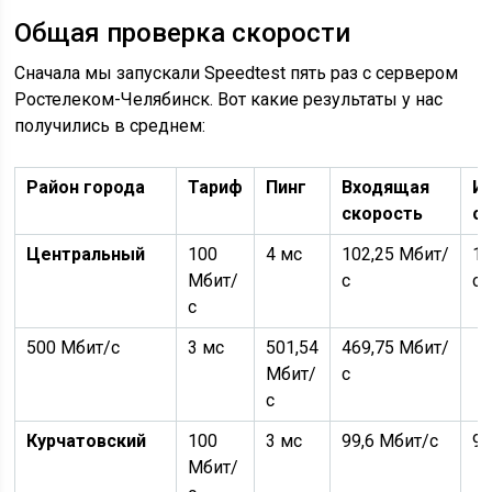
Общая проверка скорости
Сначала мы запускали Speedtest пять раз с сервером
Ростелеком-Челябинск. Вот какие результаты у нас
получились в среднем:
Район города
Тариф
Пинг
Входящая
И
скорость
с
Центральный
100
4 мс
102,25 Мбит/
10
Мбит/
с
с
с
500 Мбит/с
3 мс
501,54
469,75 Мбит/
Мбит/
с
с
Курчатовский
100
3 мс
99,6 Мбит/с
96
Мбит/