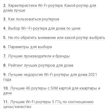
2
Характеристики Wi-Fi-роутера. Какой роутер для
дома лучше
3
Как пользоваться роутером
4
Выбор Wi—Fi-роутера для дома по цене
5
На что обратить внимание или какой роутер выбрать
6
Параметры для выбора
7
Лучшие производители и бренды
8
Рейтинг лучших роутеров для дома
9
Лучшие недорогие Wi-Fi роутеры для дома 2021
года
10
Лучшие 4G роутеры с SIM картой для квартиры и
дачи
11
Лучшие Wi-Fi роутеры 5 ГГц по соотношению
цены/качество