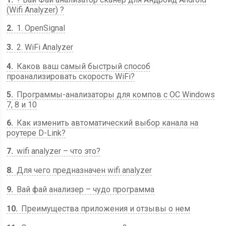
(Wifi Analyzer) ?
2
1. OpenSignal
3
2. WiFi Analyzer
4
Каков ваш самый быстрый способ
проанализировать скорость WiFi?
5
Программы-анализаторы для компов с ОС Windows
7, 8 и 10
6
Как изменить автоматический выбор канала на
роутере D-Link?
7
wifi analyzer – что это?
8
Для чего предназначен wifi analyzer
9
Вай фай анализер – чудо программа
10
Преимущества приложения и отзывы о нем