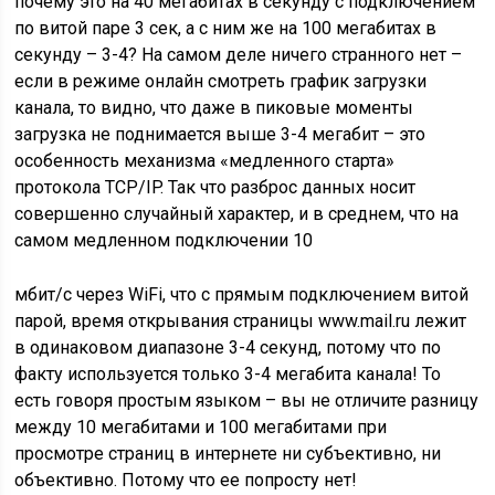
почему это на 40 мегабитах в секунду с подключением
по витой паре 3 сек, а с ним же на 100 мегабитах в
секунду – 3-4? На самом деле ничего странного нет –
если в режиме онлайн смотреть график загрузки
канала, то видно, что даже в пиковые моменты
загрузка не поднимается выше 3-4 мегабит – это
особенность механизма «медленного старта»
протокола TCP/IP. Так что разброс данных носит
совершенно случайный характер, и в среднем, что на
самом медленном подключении 10
мбит/с через WiFi, что с прямым подключением витой
парой, время открывания страницы www.mail.ru лежит
в одинаковом диапазоне 3-4 секунд, потому что по
факту используется только 3-4 мегабита канала! То
есть говоря простым языком – вы не отличите разницу
между 10 мегабитами и 100 мегабитами при
просмотре страниц в интернете ни субъективно, ни
объективно. Потому что ее попросту нет!