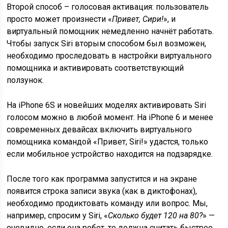
Второй способ – голосовая активация: пользователь
просто может произнести «
Привет, Сири!
», и
виртуальный помощник немедленно начнёт работать.
Чтобы запуск Siri вторым способом был возможен,
необходимо проследовать в настройки виртуального
помощника и активировать соответствующий
ползунок.
На iPhone 6S и новейших моделях активировать Siri
голосом можно в любой момент. На iPhone 6 и менее
современных девайсах включить виртуального
помощника командой «Привет, Siri!» удастся, только
если мобильное устройство находится на подзарядке.
После того как программа запустится и на экране
появится строка записи звука (как в диктофонах),
необходимо продиктовать команду или вопрос. Мы,
например, спросим у Siri, «
Сколько будет 120 на 80?
» —
очевидно, если она робот, то должна считать быстрее