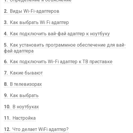
2
Виды Wi-Fi-адаптеров
3
Как выбрать Wi Fi адаптер
4
Как подключить вай-фай адаптер к ноутбуку
5
Как установить программное обеспечение для вай-
фай адаптера
6
Как подключить Wi-Fi адаптер к ТВ приставке
7
Какие бывают
8
В телевизорах
9
Как выбрать
10
В ноутбуках
11
Настройка
12
Что делает WiFi адаптер?